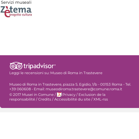
Servizi museali
Leggi le recensioni su:
Museo di Roma in Trastevere
Museo di Roma in Trastevere, piazza S. Egidio, 1/b - 00153 Roma - Tel.
+39 060608 - Email: museodiroma.trastevere@comune.roma.it
© 2017 Musei in Comune
/
Privacy
/
Exclusion de la
responsabilité
/
Credits
/
Accessibilité du site
/
XML-rss