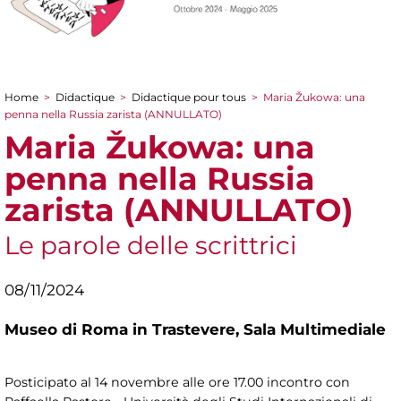
Home
>
Didactique
>
Didactique pour tous
>
Maria Žukowa: una
You are here
penna nella Russia zarista (ANNULLATO)
Maria Žukowa: una
penna nella Russia
zarista (ANNULLATO)
Le parole delle scrittrici
08/11/2024
Museo di Roma in Trastevere,
Sala Multimediale
Posticipato al 14 novembre alle ore 17.00 incontro con