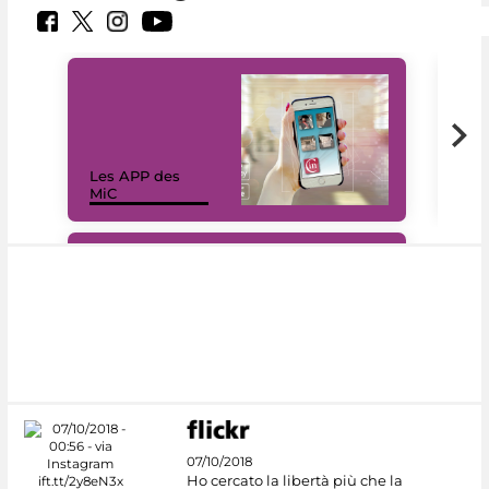
Les APP des
Les
MiC
rés
#DiscoverMiC
07/10/2018
Ho cercato la libertà più che la