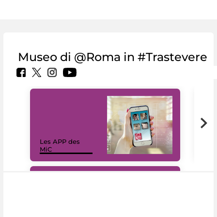
Museo di @Roma in #Trastevere
Les APP des
Les
MiC
rés