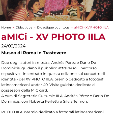
Home
>
Didactique
>
Didactique pour tous
>
aMICi - XV PHOTO IILA
You are here
aMICi - XV PHOTO IILA
24/09/2024
Museo di Roma in Trastevere
Due degli autori in mostra, Andrés Pérez e Dario De
Dominicis, guidano il pubblico attraverso il percorso
espositivo - incentrato in questa edizione sul concetto di
identità - del XV PHOTO IILA, premio dedicato a fotografi
latinoamericani under 40. Visita guidata dedicata ai
possessori della MIC card.
A cura di Segreteria Culturale IILA, Andrés Pérez e Dario De
Dominicis, con Roberta Perfetti e Silvia Telmon.
PHOTO IILA, premio dedicato a fotografi latinoamericani