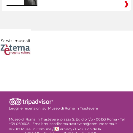
Servizi museali
Leggi le recensioni su:
Museo di Roma in Trastevere
Museo di Roma in Trastevere, piazza S. Egidio, 1/b - 00153 Roma - Tel.
+39 060608 - Email: museodiroma.trastevere@comune.roma.it
© 2017 Musei in Comune
/
Privacy
/
Exclusion de la