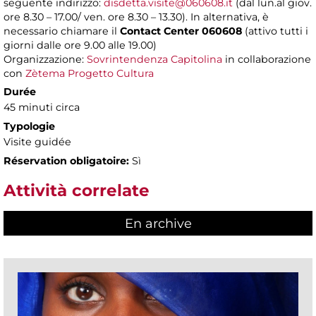
seguente indirizzo:
disdetta.visite@060608.it
(dal lun.al giov.
ore 8.30 – 17.00/ ven. ore 8.30 – 13.30). In alternativa, è
necessario chiamare il
Contact Center 060608
(attivo tutti i
giorni dalle ore 9.00 alle 19.00)
Organizzazione:
Sovrintendenza Capitolina
in collaborazione
con
Zètema Progetto Cultura
Durée
45 minuti circa
Typologie
Visite guidée
Réservation obligatoire:
Sì
Attività correlate
En archive