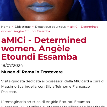
Home
>
Didactique
>
Didactique pour tous
>
aMICi - Determined
You are here
women. Angèle Etoundi Essamba
aMICi - Determined
women. Angèle
Etoundi Essamba
18/07/2024
Museo di Roma in Trastevere
Visita guidata dedicata ai possessori della MIC card a cura di
Massimo Scaringella, con Silvia Telmon e Francesco
Paolesse.
L’immaginario artistico di Angèle Etoundi Essamba