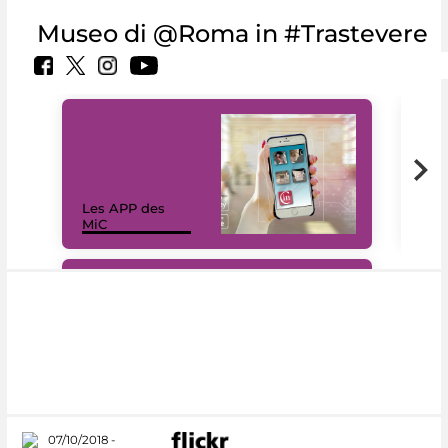
Museo di @Roma in #Trastevere
Les APP des
Les
MiC
rés
#DiscoverMiC