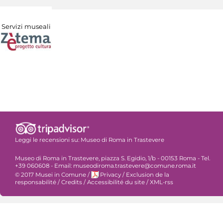
Servizi museali
Leggi le recensioni su:
Museo di Roma in Trastevere
Museo di Roma in Trastevere, piazza S. Egidio, 1/b - 00153 Roma - Tel.
+39 060608 - Email: museodiroma.trastevere@comune.roma.it
© 2017 Musei in Comune
/
Privacy
/
Exclusion de la
responsabilité
/
Credits
/
Accessibilité du site
/
XML-rss