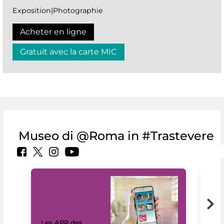
Exposition|Photographie
Acheter en ligne
Gratuit avec la carte MIC
Museo di @Roma in #Trastevere
Les APP des
Les