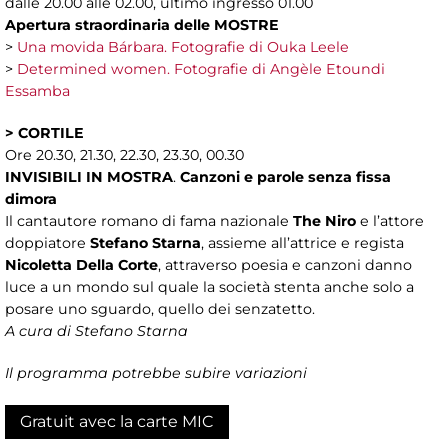
dalle 20.00 alle 02.00, ultimo ingresso 01.00
Apertura straordinaria delle MOSTRE
>
Una movida Bárbara. Fotografie di Ouka Leele
>
Determined women. Fotografie di Angèle Etoundi
Essamba
> CORTILE
Ore 20.30, 21.30, 22.30, 23.30, 00.30
INVISIBILI IN MOSTRA
.
Canzoni e parole senza fissa
dimora
Il cantautore romano di fama nazionale
The Niro
e l’attore
doppiatore
Stefano Starna
, assieme all’attrice e regista
Nicoletta Della Corte
, attraverso poesia e canzoni danno
luce a un mondo sul quale la società stenta anche solo a
posare uno sguardo, quello dei senzatetto.
A cura di Stefano Starna
Il programma potrebbe subire variazioni
Gratuit avec la carte MIC