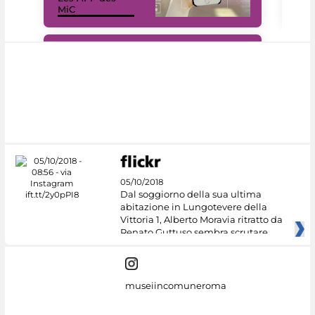
MiC
rés
#DiscoverMiC
05/10/2018
Dal soggiorno della sua ultima
abitazione in Lungotevere della
Vittoria 1, Alberto Moravia ritratto da
Renato Guttuso sembra scrutare
museiincomuneroma