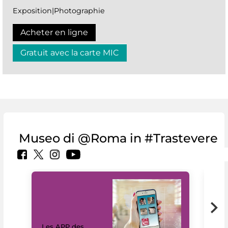
Exposition|Photographie
Acheter en ligne
Gratuit avec la carte MIC
Museo di @Roma in #Trastevere
Les APP des
Les