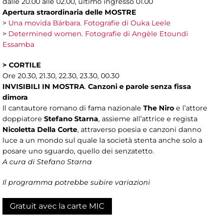
dalle 20.00 alle 02.00, ultimo ingresso 01.00
Apertura straordinaria delle MOSTRE
>
Una movida Bárbara. Fotografie di Ouka Leele
>
Determined women. Fotografie di Angèle Etoundi
Essamba
> CORTILE
Ore 20.30, 21.30, 22.30, 23.30, 00.30
INVISIBILI IN MOSTRA
.
Canzoni e parole senza fissa
dimora
Il cantautore romano di fama nazionale
The Niro
e l’attore
doppiatore
Stefano Starna
, assieme all’attrice e regista
Nicoletta Della Corte
, attraverso poesia e canzoni danno
luce a un mondo sul quale la società stenta anche solo a
posare uno sguardo, quello dei senzatetto.
A cura di Stefano Starna
Il programma potrebbe subire variazioni
Gratuit avec la carte MIC