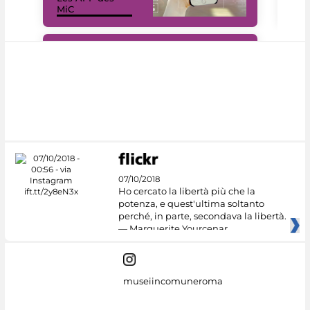
MiC
rés
#DiscoverMiC
07/10/2018
Ho cercato la libertà più che la
potenza, e quest'ultima soltanto
perché, in parte, secondava la libertà.
— Marguerite Yourcenar
museiincomuneroma