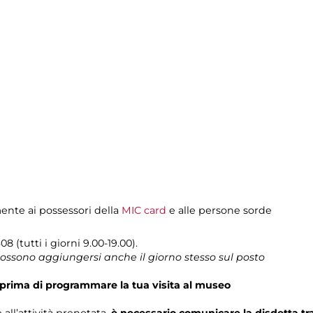
mente ai possessori della
MIC card
e alle persone sorde
8 (tutti i giorni 9.00-19.00).
 possono aggiungersi anche il giorno stesso sul posto
prima di programmare la tua visita al museo
 all’attività prenotata,
è necessario comunicare la disdetta t