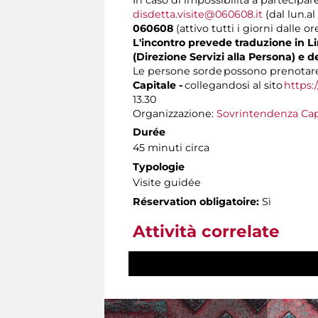
disdetta.visite@060608.it
(dal lun.al
060608
(attivo tutti i giorni dalle or
L'incontro prevede traduzione in Lin
(Direzione Servizi alla Persona) e d
Le persone sorde possono prenotare 
Capitale -
collegandosi al sito
https:
13.30
Organizzazione:
Sovrintendenza Cap
Durée
45 minuti circa
Typologie
Visite guidée
Réservation obligatoire:
Sì
Attività correlate