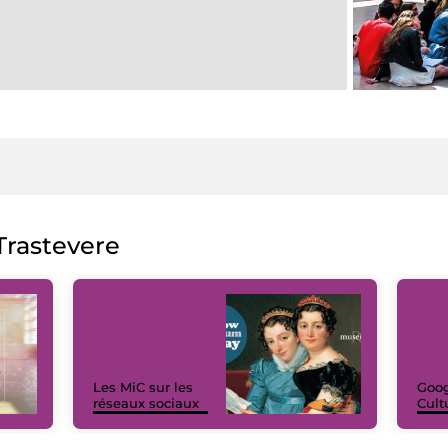
rastevere
Les MiC sur les
Goog
réseaux sociaux
Cult