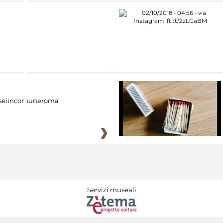
eiincomuneroma
Servizi museali