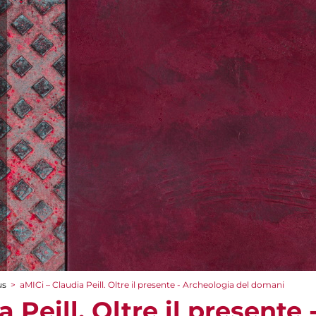
us
>
aMICi – Claudia Peill. Oltre il presente - Archeologia del domani
a Peill. Oltre il presente