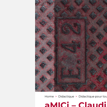
Home
>
Didactique
>
Didactique pour to
You are here
aMICi – Claudi