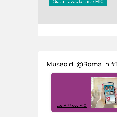
Gratuit avec la carte MIC
Museo di @Roma in #T
Les APP des MiC