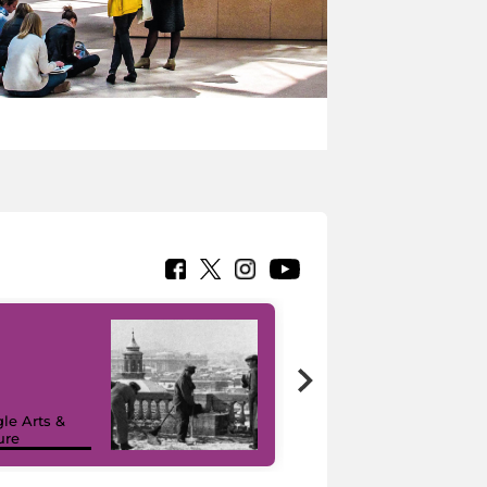
le Arts &
ure
I like MiC