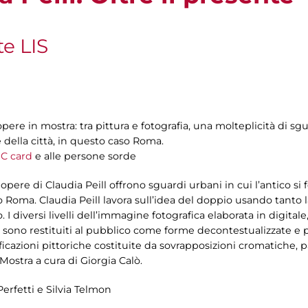
te LIS
 opere in mostra: tra pittura e fotografia, una molteplicità di sgu
 della città, in questo caso Roma.
C card
e alle persone sorde
le opere di Claudia Peill offrono sguardi urbani in cui l’antico 
so Roma. Claudia Peill lavora sull’idea del doppio usando tanto l
 I diversi livelli dell’immagine fotografica elaborata in digita
sono restituiti al pubblico come forme decontestualizzate e per
ificazioni pittoriche costituite da sovrapposizioni cromatiche,
Mostra a cura di Giorgia Calò.
Perfetti e Silvia Telmon