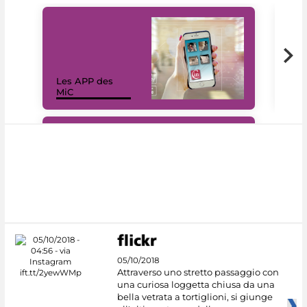
Les APP des
Les
MiC
rés
#DiscoverMiC
05/10/2018
Attraverso uno stretto passaggio con
una curiosa loggetta chiusa da una
bella vetrata a tortiglioni, si giunge