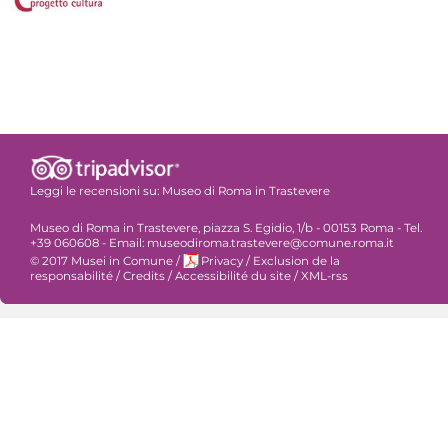
Leggi le recensioni su:
Museo di Roma in Trastevere
Museo di Roma in Trastevere, piazza S. Egidio, 1/b - 00153 Roma - Tel.
+39 060608 - Email: museodiroma.trastevere@comune.roma.it
© 2017 Musei in Comune
/
Privacy
/
Exclusion de la
responsabilité
/
Credits
/
Accessibilité du site
/
XML-rss