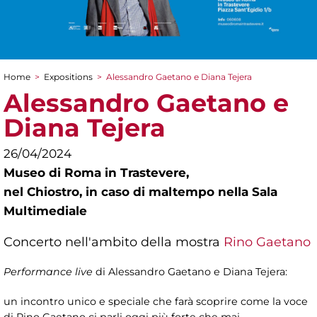
Home
>
Expositions
>
Alessandro Gaetano e Diana Tejera
You are here
Alessandro Gaetano e
Diana Tejera
26/04/2024
Museo di Roma in Trastevere,
nel Chiostro, in caso di maltempo nella Sala
Multimediale
Concerto nell'ambito della mostra
Rino Gaetano
Performance live
di Alessandro Gaetano e Diana Tejera:
un incontro unico e speciale che farà scoprire come la voce
di Rino Gaetano ci parli oggi più forte che mai.