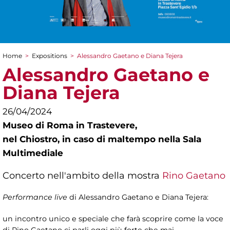
Home
>
Expositions
>
Alessandro Gaetano e Diana Tejera
You are here
Alessandro Gaetano e
Diana Tejera
26/04/2024
Museo di Roma in Trastevere,
nel Chiostro, in caso di maltempo nella Sala
Multimediale
Concerto nell'ambito della mostra
Rino Gaetano
Performance live
di Alessandro Gaetano e Diana Tejera:
un incontro unico e speciale che farà scoprire come la voce
di Rino Gaetano ci parli oggi più forte che mai.