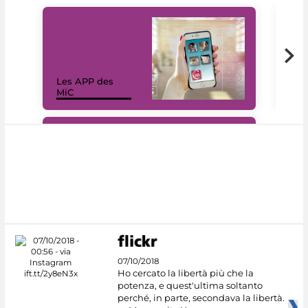
Les APP des
Les
MiC
rés
#DiscoverMiC
07/10/2018
Ho cercato la libertà più che la
potenza, e quest'ultima soltanto
perché, in parte, secondava la libertà.