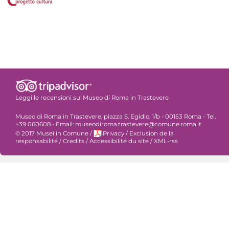
Leggi le recensioni su:
Museo di Roma in Trastevere
Museo di Roma in Trastevere, piazza S. Egidio, 1/b - 00153 Roma - Tel.
+39 060608 - Email: museodiroma.trastevere@comune.roma.it
© 2017 Musei in Comune
/
Privacy
/
Exclusion de la
responsabilité
/
Credits
/
Accessibilité du site
/
XML-rss