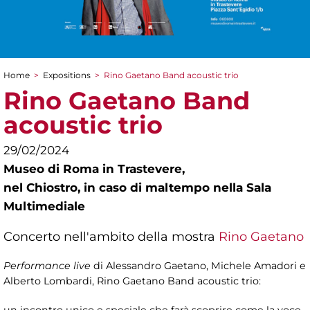
Home
>
Expositions
>
Rino Gaetano Band acoustic trio
You are here
Rino Gaetano Band
acoustic trio
29/02/2024
Museo di Roma in Trastevere,
nel Chiostro, in caso di maltempo nella Sala
Multimediale
Concerto nell'ambito della mostra
Rino Gaetano
Performance live
di Alessandro Gaetano, Michele Amadori e
Alberto Lombardi, Rino Gaetano Band acoustic trio:
un incontro unico e speciale che farà scoprire come la voce