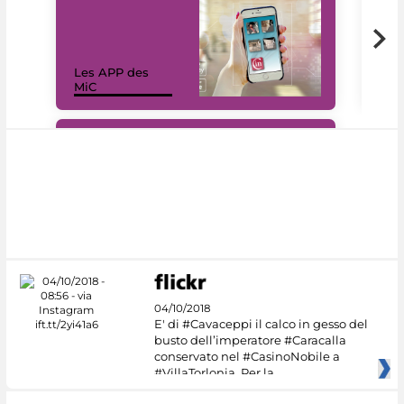
Les APP des
Les
MiC
rés
#DiscoverMiC
04/10/2018
E' di #Cavaceppi il calco in gesso del
busto dell’imperatore #Caracalla
conservato nel #CasinoNobile a
#VillaTorlonia. Per la