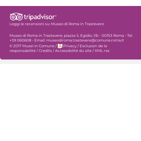
Leggi le recensioni su:
Museo di Roma in Trastevere
Museo di Roma in Trastevere, piazza S. Egidio, 1/b - 00153 Roma - Tel.
+39 060608 - Email: museodiroma.trastevere@comune.roma.it
© 2017 Musei in Comune
/
Privacy
/
Exclusion de la
responsabilité
/
Credits
/
Accessibilité du site
/
XML-rss