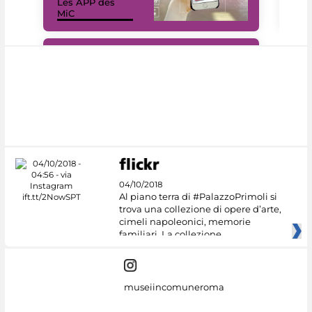
Les APP des
Les
MiC
rés
#DiscoverMiC
04/10/2018
Al piano terra di #PalazzoPrimoli si
trova una collezione di opere d’arte,
cimeli napoleonici, memorie
familiari. La collezione
museiincomuneroma