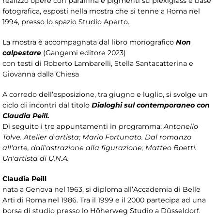
realizzò opere con paraffina e pigmenti su plexiglass e base
fotografica, esposti nella mostra che si tenne a Roma nel
1994, presso lo spazio Studio Aperto.
La mostra è accompagnata dal libro monografico
Non
calpestare
(Gangemi editore 2023)
con testi di Roberto Lambarelli, Stella Santacatterina e
Giovanna dalla Chiesa
A corredo dell’esposizione, tra giugno e luglio, si svolge un
ciclo di incontri dal titolo
Dialoghi sul contemporaneo con
Claudia Peill.
Di seguito i tre appuntamenti in programma:
Antonello
Tolve. Atelier d'artista; Mario Fortunato. Dal romanzo
all'arte, dall'astrazione alla figurazione; Matteo Boetti.
Un'artista di U.N.A.
Claudia Peill
nata a Genova nel 1963, si diploma all’Accademia di Belle
Arti di Roma nel 1986. Tra il 1999 e il 2000 partecipa ad una
borsa di studio presso lo Höherweg Studio a Düsseldorf.