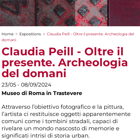
Home
>
Expositions
>
Claudia Peill - Oltre il presente. Archeologia del
You are here
domani
Claudia Peill - Oltre il
presente. Archeologia
del domani
23/05 - 08/09/2024
Museo di Roma in Trastevere
Attraverso l’obiettivo fotografico e la pittura,
l’artista ci restituisce oggetti apparentemente
comuni come i tombini stradali, capaci di
rivelare un mondo nascosto di memorie e
significati intrisi di storia urban.