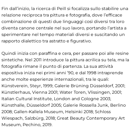
Fin dall’inizio, la ricerca di Peill si focalizza sullo stabilire una
relazione reciproca tra pittura e fotografia, dove l’efficace
combinazione di questi due linguaggi così diversi tra loro
diventa canone centrale nel suo lavoro, portando l’artista a
sperimentare nel tempo materiali diversi e suscitando un
rapporto dialettico tra astratto e figurativo.
Quindi inizia con paraffina e cera, per passare poi alle resine
sintetiche. Nel 2011 introduce la pittura acrilica su tela, ma la
fotografia rimane il punto di partenza. La sua attività
espositiva inizia nei primi anni ’90, e dal 1998 intraprende
anche molte esperienze internazionali, tra le quali:
Künstverein, Steyr, 1999; Galerie Brüning Düsseldorf, 2001;
Künstlerhaus, Vienna 2001; Water Toren, Vlissingen, 2001;
Italian Cultural Institute, London and Cologne 2003;
Künsthalle, Düsseldorf 2005; Galerie Rossella Junk, Berlino
2008; Gallen-Kallela Museum, Helsinki 2018; Schloss
Wiespach, Salzbürg, 2018; Great Beauty Contemporary Art
Museum, Pechino, 2019.