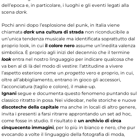
dell’epoca e, in particolare, i luoghi e gli eventi legati alla
scena
dark
.
Pochi anni dopo l’esplosione del punk, in Italia viene
chiamata
dark
una cultura di strada
non riconducibile a
un’unica tendenza musicale ma identificata soprattutto dal
proprio look, in cui
il colore nero
assume un’inedita valenza
simbolica. È proprio agli inizi del decennio che il termine
look
entra nel nostro linguaggio per indicare qualcosa che
va ben al di là del modo di vestire: l’attitudine a vivere
l’aspetto esteriore come un
progetto
vero e proprio, in cui,
oltre all’abbigliamento, entrano in gioco gli accessori,
l’acconciatura (taglio e colore), il make-up.
Ignani
segue e documenta questo fenomeno puntando sul
classico ritratto in posa. Nei videobar, nelle storiche e nuove
discoteche della capitale
ma anche in locali di altro genere,
invita i presenti a farsi ritrarre approntando un set ad hoc,
come fosse in studio. Il risultato è
un archivio di circa
cinquecento immagini
, per lo più in bianco e nero, che pur
evocando a volte il linguaggio della fotografia di moda,