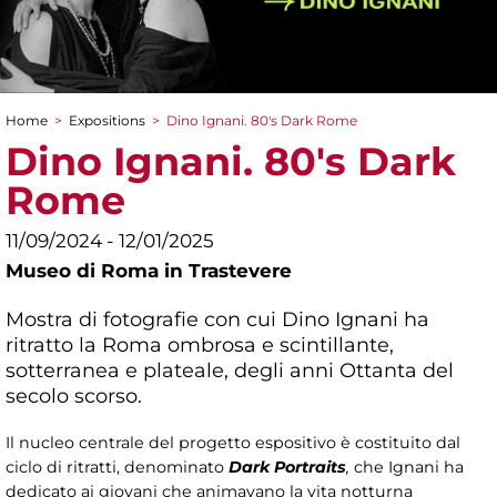
Home
>
Expositions
>
Dino Ignani. 80's Dark Rome
You are here
Dino Ignani. 80's Dark
Rome
11/09/2024 - 12/01/2025
Museo di Roma in Trastevere
Mostra di fotografie con cui Dino Ignani ha
ritratto la Roma ombrosa e scintillante,
sotterranea e plateale, degli anni Ottanta
del
secolo scorso.
Il nucleo centrale del progetto espositivo è costituito dal
ciclo di ritratti, denominato
Dark Portraits
,
che Ignani ha
dedicato ai giovani che animavano la vita notturna