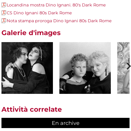
Locandina mostra Dino Ignani. 80's Dark Rome
CS Dino Ignani 80s Dark Rome
Nota stampa proroga Dino Ignani 80s Dark Rome
Galerie d'images
Attività correlate
En archive