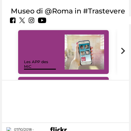
Museo di @Roma in #Trastevere
Les APP des
Les
MiC
rés
#DiscoverMiC