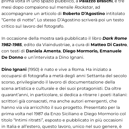
prima volta in uno spazio pubblico, a
Palazzo Braschi
, e tre
mesi dopo compaiono sul mensile
Rockstar
, ad
accompagnare un articolo di
Roberto D’Agostino
intitolato
“Gente di notte”. Lo stesso D’Agostino scriverà poi un testo
critico sul lavoro del fotografo.
In occasione della mostra sarà pubblicato il libro
Dark Rome
1982-1985
,
edito da Viaindustriae, a cura di
Matteo Di Castro
,
con testi di
Daniela Amenta
,
Diego Mormorio, Emanuele
De Donno
e un’intervista a Dino Ignani.
Dino Ignani
(1950) è nato e vive a Roma. Ha iniziato a
occuparsi di fotografia a metà degli anni Settanta del secolo
scorso, privilegiando il lavoro di documentazione della
scena artistica e culturale e dei suoi protagonisti. Da oltre
quarant’anni, in particolare, si dedica a ritrarre i poeti italiani:
scrittori già consacrati, ma anche autori emergenti, che
hanno via via arricchito il suo progetto. Presentato per la
prima volta nel 1987 da Enzo Siciliano e Diego Mormorio col
titolo “Intimi ritratti”, esposto e pubblicato in più occasioni
in Italia e all’estero, questo lavoro, unico nel suo genere, è