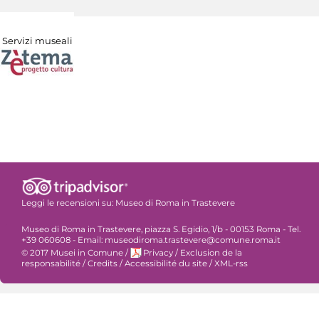
Servizi museali
Leggi le recensioni su:
Museo di Roma in Trastevere
Museo di Roma in Trastevere, piazza S. Egidio, 1/b - 00153 Roma - Tel.
+39 060608 - Email: museodiroma.trastevere@comune.roma.it
© 2017 Musei in Comune
/
Privacy
/
Exclusion de la
responsabilité
/
Credits
/
Accessibilité du site
/
XML-rss