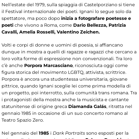
Nell’estate del 1979, sulla spiaggia di Castelporziano si tiene
il Festival internazionale dei poeti. Ignani lo segue solo da
spettatore, ma poco dopo
inizia
a fotografare poetesse e
poeti
che vivono a Roma, come
Dario Bellezza, Patrizia
Cavalli, Amelia Rosselli, Valentino Zeichen.
Volti e corpi di donne e uomini di poesia, si affiancano
dunque in mostra a quelli di ragazze e ragazzi che cercano a
loro volta forme di espressione non convenzionali. Tra loro
c’è anche
Porpora Marcasciano
, riconosciuta oggi come
figura storica del movimento LGBTQ, attivista, scrittrice.
Porpora è ancora una studentessa universitaria, giovane
pittrice, quando Ignani sceglie lei come prima modella di
un progetto, poi interrotto, sulla comunità trans romana. Tra
i protagonisti della mostra anche la musicista e cantante
statunitense di origine greca
Diamanda Galás
, ritratta nel
gennaio 1985 in occasione di un suo concerto romano al
Teatro Spazio Zero.
Nel gennaio del
1985
i
Dark Portraits
sono esposti per la