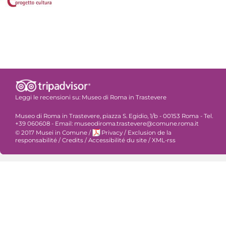
Leggi le recensioni su:
Museo di Roma in Trastevere
Museo di Roma in Trastevere, piazza S. Egidio, 1/b - 00153 Roma - Tel.
+39 060608 - Email: museodiroma.trastevere@comune.roma.it
© 2017 Musei in Comune
/
Privacy
/
Exclusion de la
responsabilité
/
Credits
/
Accessibilité du site
/
XML-rss