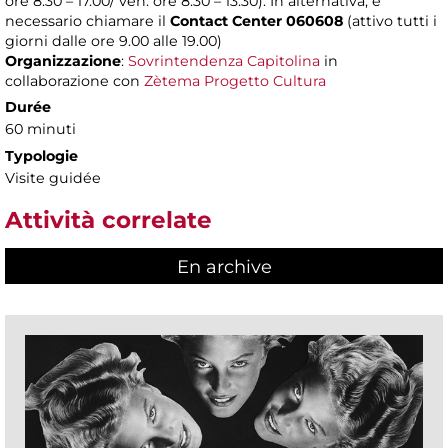
ore 8.30 – 17.00/ ven. ore 8.30 – 13.30). In alternativa, è
necessario chiamare il
Contact Center 060608
(attivo tutti i
giorni dalle ore 9.00 alle 19.00)
Organizzazione
:
Sovrintendenza Capitolina
in
collaborazione con
Zètema Progetto Cultura
Durée
60 minuti
Typologie
Visite guidée
Attività correlate
En archive