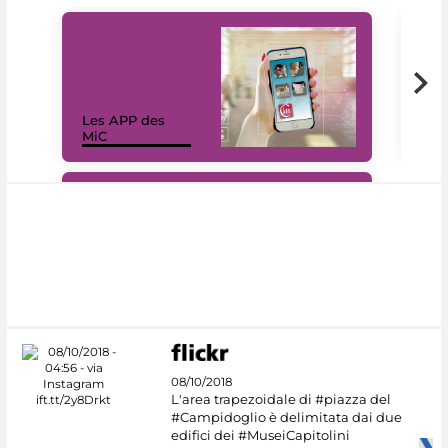
Les APP des
Les
MiC
rés
#DiscoverMiC
08/10/2018
L'area trapezoidale di #piazza del
#Campidoglio è delimitata dai due
edifici dei #MuseiCapitolini