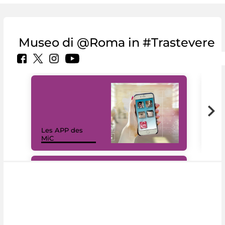
Museo di @Roma in #Trastevere
Les APP des
Les
MiC
rés
#DiscoverMiC