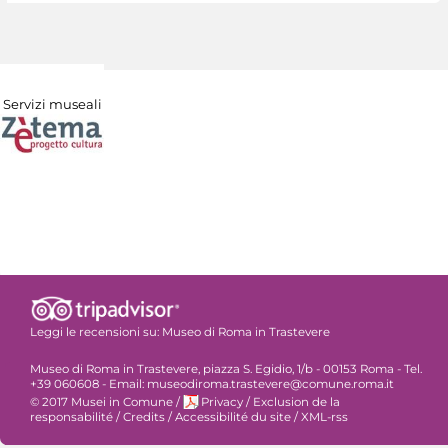
Servizi museali
Leggi le recensioni su:
Museo di Roma in Trastevere
Museo di Roma in Trastevere, piazza S. Egidio, 1/b - 00153 Roma - Tel.
+39 060608 - Email: museodiroma.trastevere@comune.roma.it
© 2017 Musei in Comune
/
Privacy
/
Exclusion de la
responsabilité
/
Credits
/
Accessibilité du site
/
XML-rss