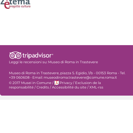
Leggi le recensioni su:
Museo di Roma in Trastevere
Museo di Roma in Trastevere, piazza S. Egidio, 1/b - 00153 Roma - Tel.
+39 060608 - Email: museodiroma.trastevere@comune.roma.it
© 2017 Musei in Comune
/
Privacy
/
Exclusion de la
responsabilité
/
Credits
/
Accessibilité du site
/
XML-rss