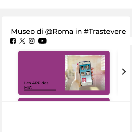
Museo di @Roma in #Trastevere
Les APP des
Les
MiC
rés