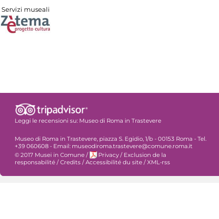
Servizi museali
Leggi le recensioni su:
Museo di Roma in Trastevere
Museo di Roma in Trastevere, piazza S. Egidio, 1/b - 00153 Roma - Tel.
+39 060608 - Email: museodiroma.trastevere@comune.roma.it
© 2017 Musei in Comune
/
Privacy
/
Exclusion de la
responsabilité
/
Credits
/
Accessibilité du site
/
XML-rss