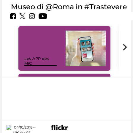
Museo di @Roma in #Trastevere
Les APP des
Les
MiC
rés
#DiscoverMiC