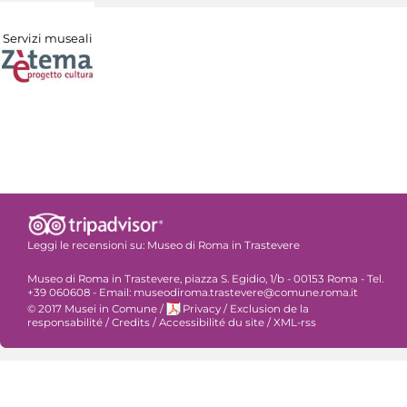
Servizi museali
Leggi le recensioni su:
Museo di Roma in Trastevere
Museo di Roma in Trastevere, piazza S. Egidio, 1/b - 00153 Roma - Tel.
+39 060608 - Email: museodiroma.trastevere@comune.roma.it
© 2017 Musei in Comune
/
Privacy
/
Exclusion de la
responsabilité
/
Credits
/
Accessibilité du site
/
XML-rss