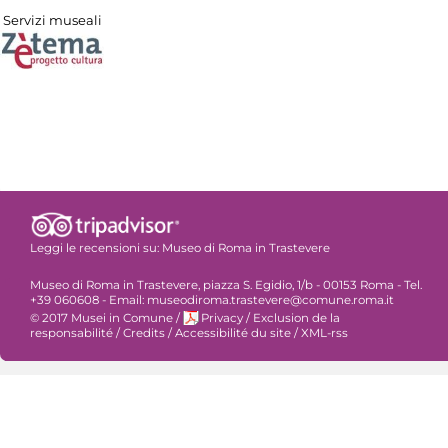
Servizi museali
Leggi le recensioni su:
Museo di Roma in Trastevere
Museo di Roma in Trastevere, piazza S. Egidio, 1/b - 00153 Roma - Tel.
+39 060608 - Email: museodiroma.trastevere@comune.roma.it
© 2017 Musei in Comune
/
Privacy
/
Exclusion de la
responsabilité
/
Credits
/
Accessibilité du site
/
XML-rss