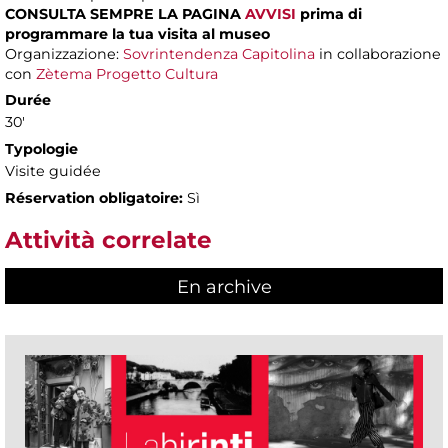
CONSULTA SEMPRE LA PAGINA
AVVISI
prima di
programmare la tua visita al museo
Organizzazione:
Sovrintendenza Capitolina
in collaborazione
con
Zètema Progetto Cultura
Durée
30'
Typologie
Visite guidée
Réservation obligatoire:
Sì
Attività correlate
En archive