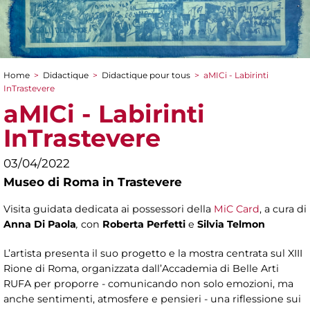
Home
>
Didactique
>
Didactique pour tous
>
aMICi - Labirinti
You are here
InTrastevere
aMICi - Labirinti
InTrastevere
03/04/2022
Museo di Roma in Trastevere
Visita guidata dedicata ai possessori della
MiC Card
, a cura di
Anna Di Paola
,
con
Roberta Perfetti
e
Silvia Telmon
L’artista presenta il suo progetto e la mostra centrata sul XIII
Rione di Roma, organizzata dall’Accademia di Belle Arti
RUFA per proporre - comunicando non solo emozioni, ma
anche sentimenti, atmosfere e pensieri - una riflessione sui