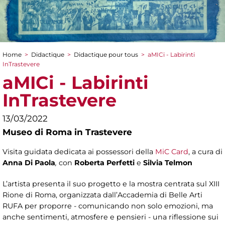
Home
>
Didactique
>
Didactique pour tous
>
aMICi - Labirinti
You are here
InTrastevere
aMICi - Labirinti
InTrastevere
13/03/2022
Museo di Roma in Trastevere
Visita guidata dedicata ai possessori della
MiC Card
, a cura di
Anna Di Paola
,
con
Roberta Perfetti
e
Silvia Telmon
L’artista presenta il suo progetto e la mostra centrata sul XIII
Rione di Roma, organizzata dall’Accademia di Belle Arti
RUFA per proporre - comunicando non solo emozioni, ma
anche sentimenti, atmosfere e pensieri - una riflessione sui