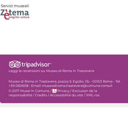
Servizi museali
Leggi le recensioni su:
Museo di Roma in Trastevere
Museo di Roma in Trastevere, piazza S. Egidio, 1/b - 00153 Roma - Tel.
+39 060608 - Email: museodiroma.trastevere@comune.roma.it
© 2017 Musei in Comune
/
Privacy
/
Exclusion de la
responsabilité
/
Credits
/
Accessibilité du site
/
XML-rss