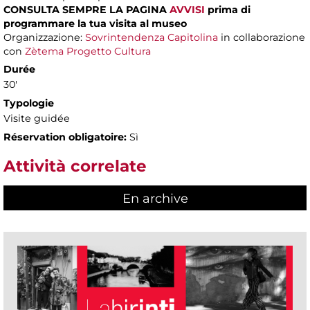
CONSULTA SEMPRE LA PAGINA
AVVISI
prima di
programmare la tua visita al museo
Organizzazione:
Sovrintendenza Capitolina
in collaborazione
con
Zètema Progetto Cultura
Durée
30'
Typologie
Visite guidée
Réservation obligatoire:
Sì
Attività correlate
En archive