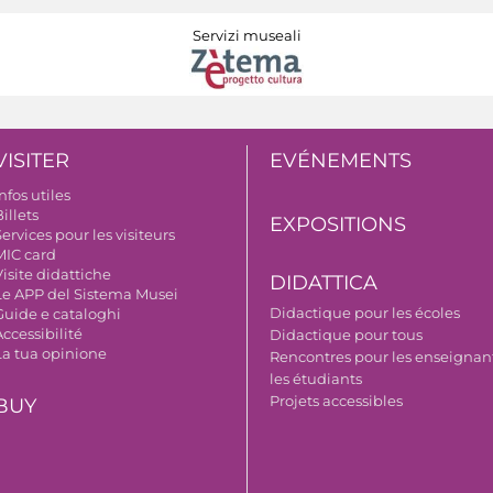
Servizi museali
VISITER
EVÉNEMENTS
nfos utiles
illets
EXPOSITIONS
ervices pour les visiteurs
MIC card
isite didattiche
DIDATTICA
Le APP del Sistema Musei
Didactique pour les écoles
Guide e cataloghi
ccessibilité
Didactique pour tous
La tua opinione
Rencontres pour les enseignant
les étudiants
Projets accessibles
BUY