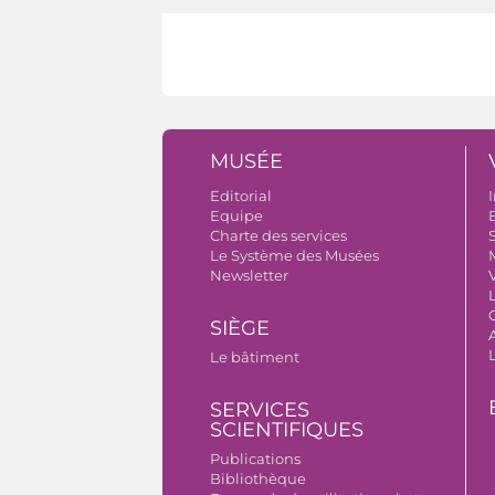
MUSÉE
Editorial
I
Equipe
B
Charte des services
S
Le Système des Musées
Newsletter
V
SIÈGE
A
Le bâtiment
SERVICES
SCIENTIFIQUES
Publications
Bibliothèque