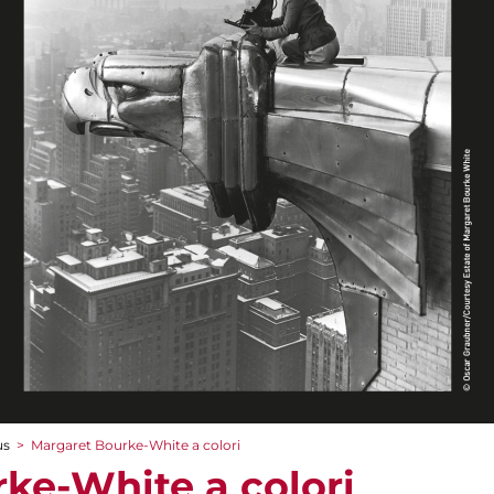
us
>
Margaret Bourke-White a colori
ke-White a colori