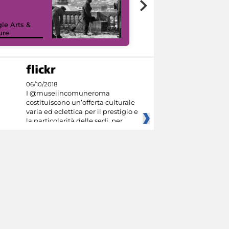
le Arts &
ure
I like MiC
06/10/2018
I @museiincomuneroma
costituiscono un’offerta culturale
varia ed eclettica per il prestigio e
la particolarità delle sedi, per