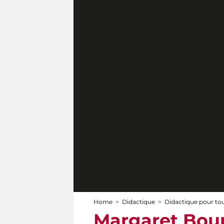
Home
>
Didactique
>
Didactique pour to
You are here
Margaret Bour