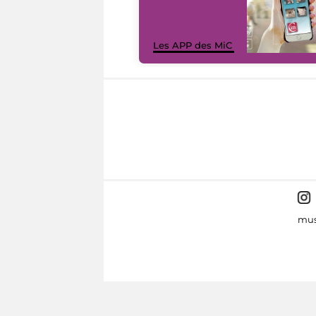
Les APP des MiC
mus