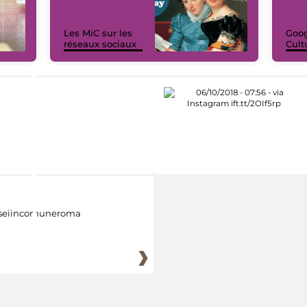
Les MiC sur les
Goog
réseaux sociaux
Cult
eiincomuneroma