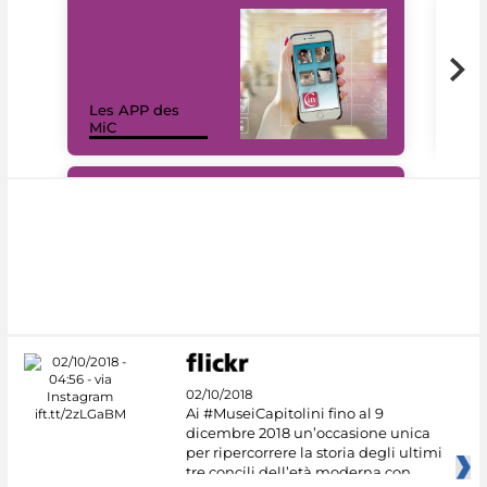
Les APP des
Les
MiC
rés
#DiscoverMiC
02/10/2018
Ai #MuseiCapitolini fino al 9
dicembre 2018 un’occasione unica
per ripercorrere la storia degli ultimi
tre concili dell’età moderna con