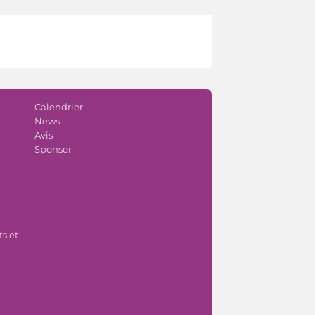
Calendrier
News
Avis
Sponsor
s et