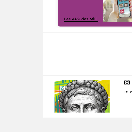
Les APP des MiC
mus