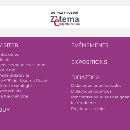
Servizi museali
VISITER
EVÉNEMENTS
nfos utiles
illets
EXPOSITIONS
ervices pour les visiteurs
MIC card
isite didattiche
DIDATTICA
Le APP del Sistema Musei
Didactique pour les écoles
Guide e cataloghi
ccessibilité
Didactique pour tous
La tua opinione
Rencontres pour les enseignant
les étudiants
Projets accessibles
BUY