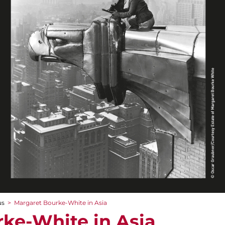
us
>
Margaret Bourke-White in Asia
ke-White in Asia