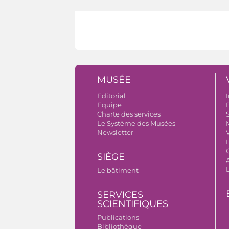
MUSÉE
Editorial
I
Equipe
B
Charte des services
S
Le Système des Musées
Newsletter
V
SIÈGE
A
Le bâtiment
SERVICES
SCIENTIFIQUES
Publications
Bibliothèque