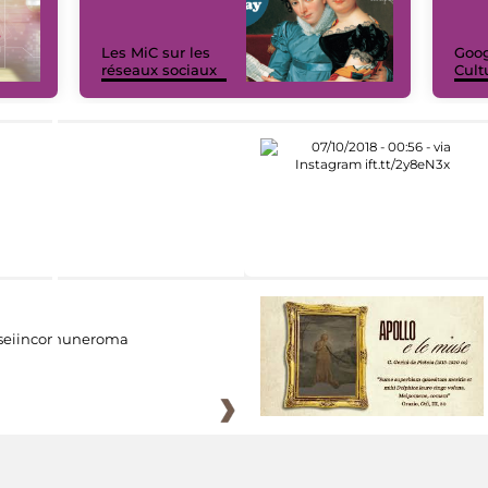
Les MiC sur les
Goog
réseaux sociaux
Cult
eiincomuneroma