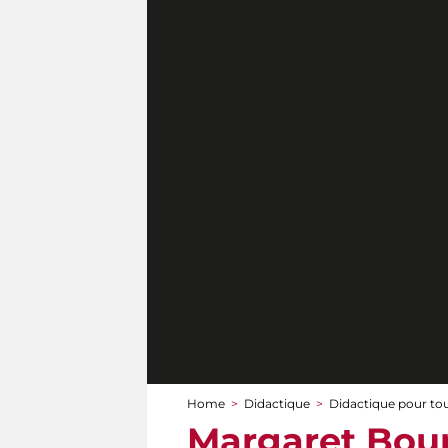
Home
>
Didactique
>
Didactique pour to
You are here
Margaret Bour