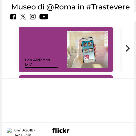
Museo di @Roma in #Trastevere
Les APP des
Les
MiC
rés
#DiscoverMiC