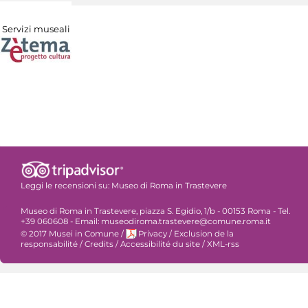
Servizi museali
Leggi le recensioni su:
Museo di Roma in Trastevere
Museo di Roma in Trastevere, piazza S. Egidio, 1/b - 00153 Roma - Tel.
+39 060608 - Email: museodiroma.trastevere@comune.roma.it
© 2017 Musei in Comune
/
Privacy
/
Exclusion de la
responsabilité
/
Credits
/
Accessibilité du site
/
XML-rss