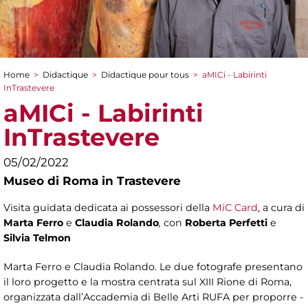
Home
>
Didactique
>
Didactique pour tous
>
aMICi - Labirinti
You are here
InTrastevere
aMICi - Labirinti
InTrastevere
05/02/2022
Museo di Roma in Trastevere
Visita guidata dedicata ai possessori della
MiC Card
, a cura di
Marta Ferro
e
Claudia Rolando
,
con
Roberta Perfetti
e
Silvia Telmon
Marta Ferro e Claudia Rolando. Le due fotografe presentano
il loro progetto e la mostra centrata sul XIII Rione di Roma,
organizzata dall’Accademia di Belle Arti RUFA per proporre -