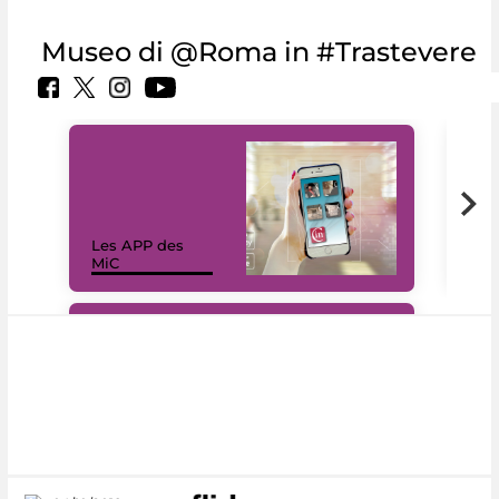
Museo di @Roma in #Trastevere
Les APP des
Les
MiC
rés
#DiscoverMiC