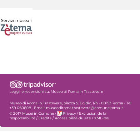
Servizi museali
Leggi le recensioni su:
Museo di Roma in Trastevere
Museo di Roma in Trastevere, piazza S. Egidio, 1/b - 00153 Roma - Tel.
+39 060608 - Email: museodiroma.trastevere@comune.roma.it
© 2017 Musei in Comune
/
Privacy
/
Exclusion de la
responsabilité
/
Credits
/
Accessibilité du site
/
XML-rss