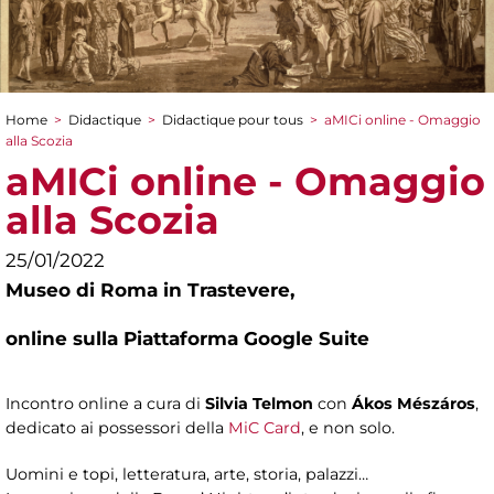
Home
>
Didactique
>
Didactique pour tous
>
aMICi online - Omaggio
You are here
alla Scozia
aMICi online - Omaggio
alla Scozia
25/01/2022
Museo di Roma in Trastevere,
online sulla Piattaforma Google Suite
Incontro online a cura di
Silvia Telmon
con
Ákos Mészáros
,
dedicato ai possessori della
MiC Card
, e non solo.
Uomini e topi, letteratura, arte, storia, palazzi…