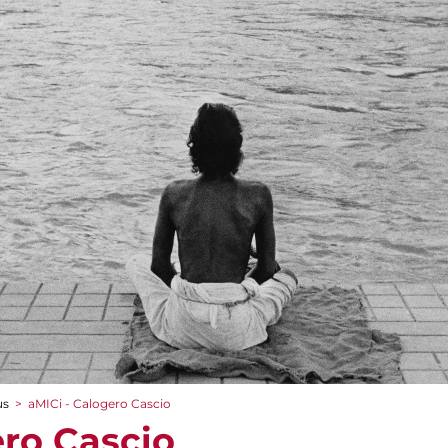
us
>
aMICi - Calogero Cascio
ero Cascio