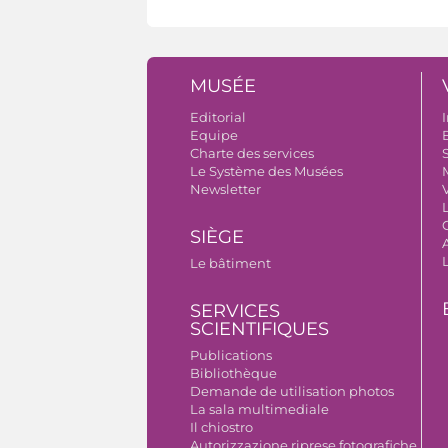
MUSÉE
Editorial
I
Equipe
B
Charte des services
S
Le Système des Musées
Newsletter
V
SIÈGE
A
Le bâtiment
SERVICES
SCIENTIFIQUES
Publications
Bibliothèque
Demande de utilisation photos
La sala multimediale
Il chiostro
Autorizzazione riprese fotografiche