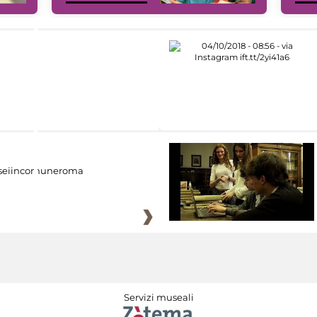
eiincomuneroma
Servizi museali