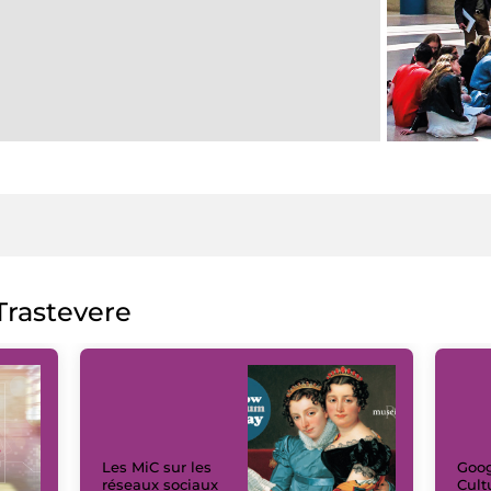
rastevere
Les MiC sur les
Goog
réseaux sociaux
Cult