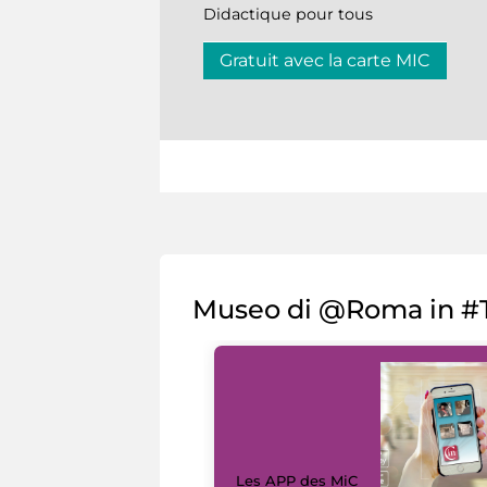
Didactique pour tous
Gratuit avec la carte MIC
Museo di @Roma in #T
Les APP des MiC