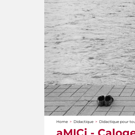
Home
>
Didactique
>
Didactique pour to
You are here
aMICi - Calog