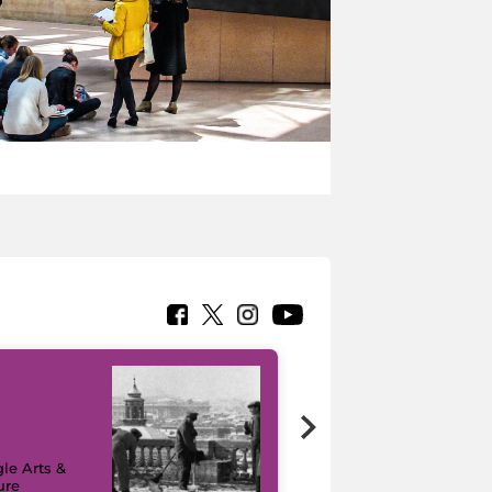
le Arts &
ure
I like MiC