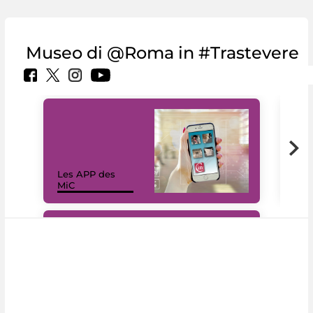
Museo di @Roma in #Trastevere
Les APP des
Les
MiC
rés
#DiscoverMiC