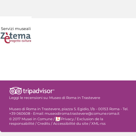
Servizi museali
Leggi le recensioni su:
Museo di Roma in Trastevere
Museo di Roma in Trastevere, piazza S. Egidio, 1/b - 00153 Roma - Tel.
+39 060608 - Email: museodiroma.trastevere@comune.roma.it
© 2017 Musei in Comune
/
Privacy
/
Exclusion de la
responsabilité
/
Credits
/
Accessibilité du site
/
XML-rss