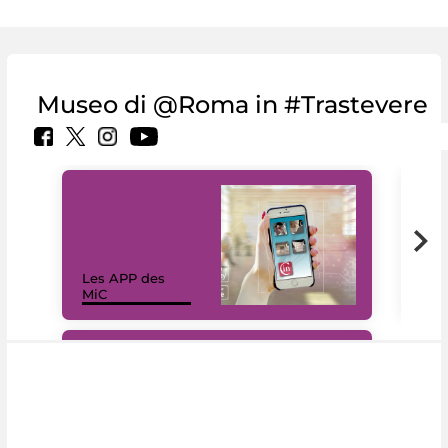
Museo di @Roma in #Trastevere
Les APP des
Les
MiC
rés