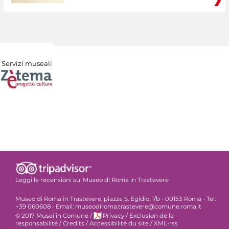
Servizi museali
Leggi le recensioni su:
Museo di Roma in Trastevere
Museo di Roma in Trastevere, piazza S. Egidio, 1/b - 00153 Roma - Tel.
+39 060608 - Email: museodiroma.trastevere@comune.roma.it
© 2017 Musei in Comune
/
Privacy
/
Exclusion de la
responsabilité
/
Credits
/
Accessibilité du site
/
XML-rss