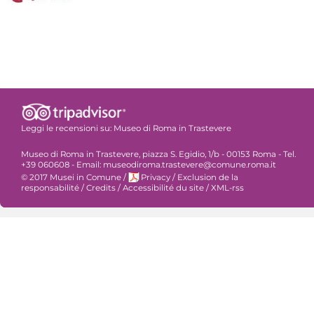
Leggi le recensioni su:
Museo di Roma in Trastevere
Museo di Roma in Trastevere, piazza S. Egidio, 1/b - 00153 Roma - Tel.
+39 060608 - Email: museodiroma.trastevere@comune.roma.it
© 2017 Musei in Comune
/
Privacy
/
Exclusion de la
responsabilité
/
Credits
/
Accessibilité du site
/
XML-rss