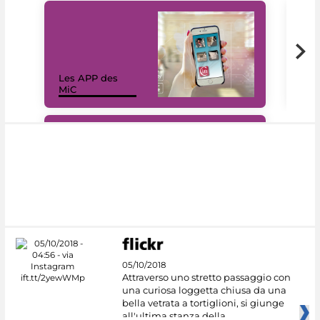
Les APP des
Les
MiC
rés
#DiscoverMiC
05/10/2018
Attraverso uno stretto passaggio con
una curiosa loggetta chiusa da una
bella vetrata a tortiglioni, si giunge
all'ultima stanza della