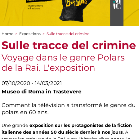
Home
>
Expositions
>
Sulle tracce del crimine
You are here
Sulle tracce del crimine
Voyage dans le genre Polars
de la Rai. L'exposition
07/10/2020 - 14/03/2021
Museo di Roma in Trastevere
Comment la télévision a transformé le genre du
polars en 60 ans.
Une grande
exposition sur les protagonistes de la fiction
italienne des années 50 du siècle dernier à nos jours
. A
travers les archives de la RAI, c'est l'histoire d'un genre, le