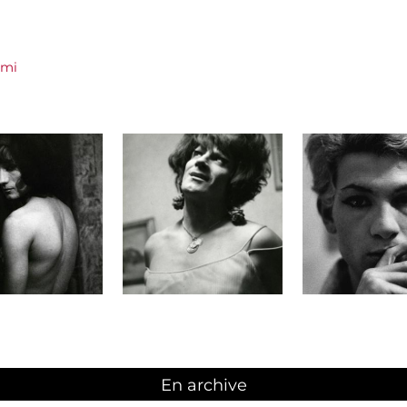
rmi
En archive