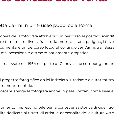
etta Carmi in un Museo pubblico a Roma
’opera della fotografa attraverso un percorso espositivo scandit
temi molto diversi fra loro: la metropolitana parigina, i travest
ocumentare un percorso fotografico lungo vent’anni, tra i Sessa
à, mai occasionale e straordinariamente empatica.
realizzate nel 1964 nel porto di Genova, che compongono uno 
l progetto fotografico da lei intitolato “Erotismo e autoritaris
itero monumentale.
oscere spinge la fotografa anche in paesi lontani come Israele,
ento imprescindibile per la conoscenza storica di quei luogh
dedicate ai ritratti di artisti e personalità della cultura. Attr