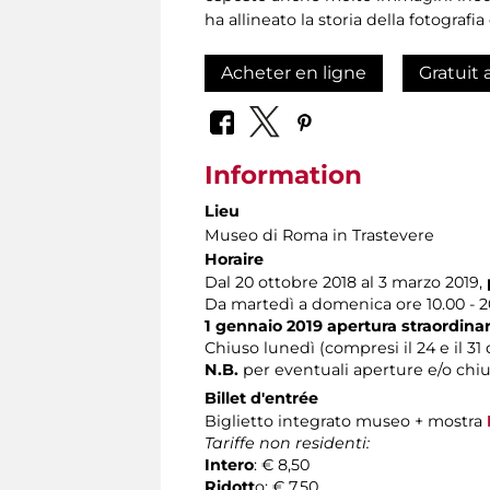
ha allineato la storia della fotograf
Acheter en ligne
Gratuit 
Information
Lieu
Museo di Roma in Trastevere
Horaire
Dal 20 ottobre 2018 al 3 marzo 2019,
Da martedì a domenica ore 10.00 - 20.
1 gennaio 2019 apertura straordinari
Chiuso lunedì (compresi il 24 e il 3
N.B.
per eventuali aperture e/o chiu
Billet d'entrée
Biglietto integrato museo + mostra
Tariffe non residenti:
Intero
: € 8,50
Ridott
o: € 7,50