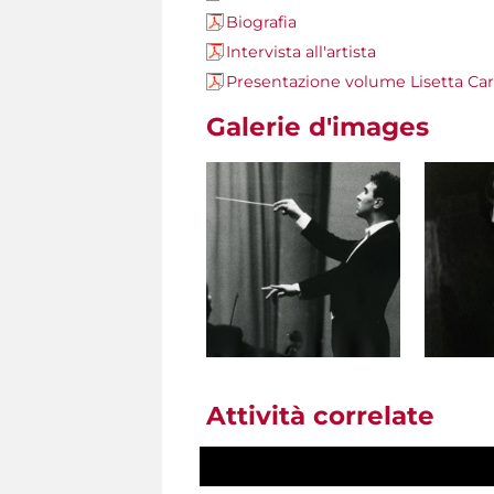
Biografia
Intervista all'artista
Presentazione volume Lisetta Ca
Galerie d'images
Attività correlate