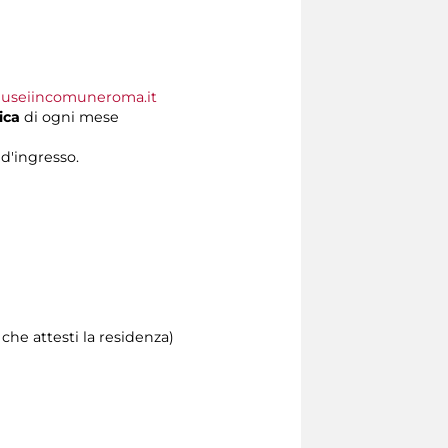
useiincomuneroma.it
ica
di ogni mese
 d'ingresso.
he attesti la residenza)