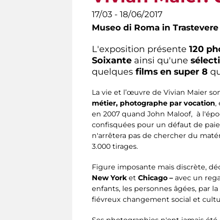
17/03 - 18/06/2017
Museo di Roma in Trastevere
L'exposition présente
120 ph
Soixante
ainsi qu'une
sélect
quelques
films en super 8
qu
La vie et l’œuvre de Vivian Maier so
métier, photographe par vocation
,
en 2007 quand John Maloof, à l'épo
confisquées pour un défaut de paiem
n'arrêtera pas de chercher du matér
3.000 tirages.
Figure imposante mais discrète, déci
New York
et
Chicago –
avec un regard
enfants, les personnes âgées, par la
fiévreux changement social et cult
Ses photographies n'ont jamais été 