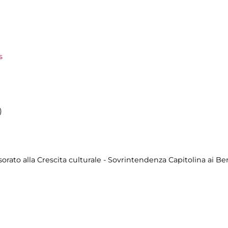
s
)
rato alla Crescita culturale - Sovrintendenza Capitolina ai B