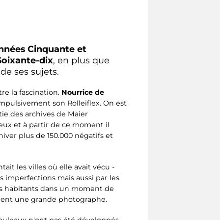
années Cinquante et
Soixante-dix
, en plus que
e ses sujets.
re la fascination.
Nourrice de
mpulsivement son Rolleiflex. On est
ie des archives de Maier
eux et à partir de ce moment il
iver plus de 150.000 négatifs et
t les villes où elle avait vécu -
les imperfections mais aussi par les
t ses habitants dans un moment de
èlent une grande photographe.
rouleaux n'ont pas été développés,