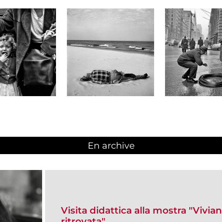
En archive
Visita didattica alla mostra "Vivia
ritrovata"