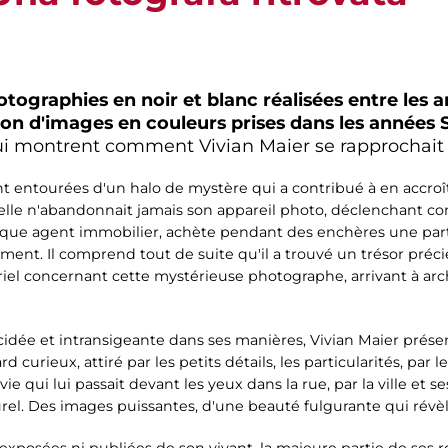
otographies en noir et blanc réalisées entre les 
ion d'images en couleurs prises dans les années 
i montrent comment Vivian Maier se rapprochait d
nt entourées d'un halo de mystère qui a contribué à en accroît
 elle n'abandonnait jamais son appareil photo, déclenchant co
que agent immobilier, achète pendant des enchères une part
ent. Il comprend tout de suite qu'il a trouvé un trésor préci
iel concernant cette mystérieuse photographe, arrivant à arch
dée et intransigeante dans ses manières, Vivian Maier présentai
 curieux, attiré par les petits détails, les particularités, par 
 vie qui lui passait devant les yeux dans la rue, par la ville e
urel. Des images puissantes, d'une beauté fulgurante qui rév
exposées ni publiées de son vivant, la majeure partie de ses 