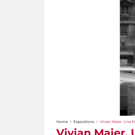
Home
>
Expositions
>
Vivian Maier. Una f
You are here
Vivian Maier. 