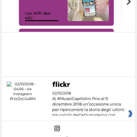
Les APP des
Les
MiC
rés
#DiscoverMiC
02/10/2018
Ai #MuseiCapitolini fino al 9
dicembre 2018 un’occasione unica
per ripercorrere la storia degli ultimi
tre concili dell’età moderna con