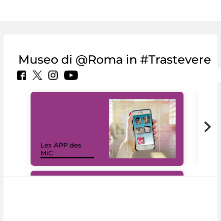
Museo di @Roma in #Trastevere
Les APP des
Les
MiC
rés