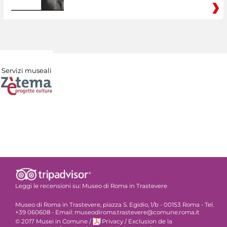
Servizi museali
Leggi le recensioni su:
Museo di Roma in Trastevere
Museo di Roma in Trastevere, piazza S. Egidio, 1/b - 00153 Roma - Tel.
+39 060608 - Email: museodiroma.trastevere@comune.roma.it
© 2017 Musei in Comune
/
Privacy
/
Exclusion de la