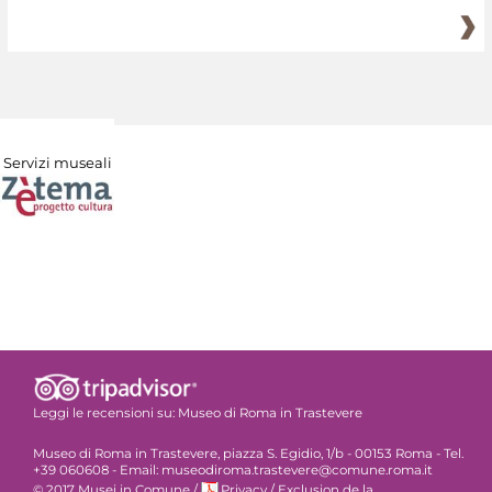
Servizi museali
Leggi le recensioni su:
Museo di Roma in Trastevere
Museo di Roma in Trastevere, piazza S. Egidio, 1/b - 00153 Roma - Tel.
+39 060608 - Email: museodiroma.trastevere@comune.roma.it
© 2017 Musei in Comune
/
Privacy
/
Exclusion de la