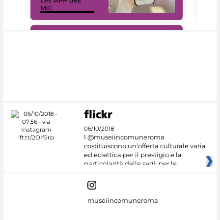
MiC
rés
#DiscoverMiC
06/10/2018
I @museiincomuneroma
costituiscono un’offerta culturale varia
ed eclettica per il prestigio e la
particolarità delle sedi, per le
museiincomuneroma