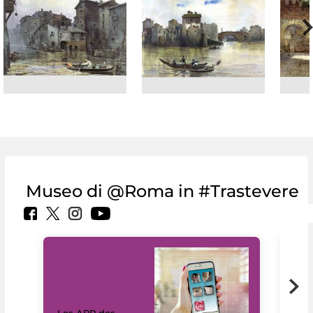
Museo di @Roma in #Trastevere
Les APP des
Les