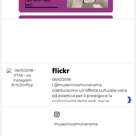
MiC
rés
#DiscoverMiC
06/10/2018
I @museiincomuneroma
costituiscono un’offerta culturale varia
ed eclettica per il prestigio e la
particolarità delle sedi, per le
museiincomuneroma