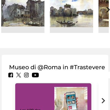
Museo di @Roma in #Trastevere
Les APP des
Les