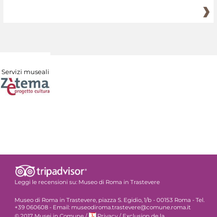
Servizi museali
Leggi le recensioni su:
Museo di Roma in Trastevere
Museo di Roma in Trastevere, piazza S. Egidio, 1/b - 00153 Roma - Tel.
+39 060608 - Email: museodiroma.trastevere@comune.roma.it
© 2017 Musei in Comune
/
Privacy
/
Exclusion de la