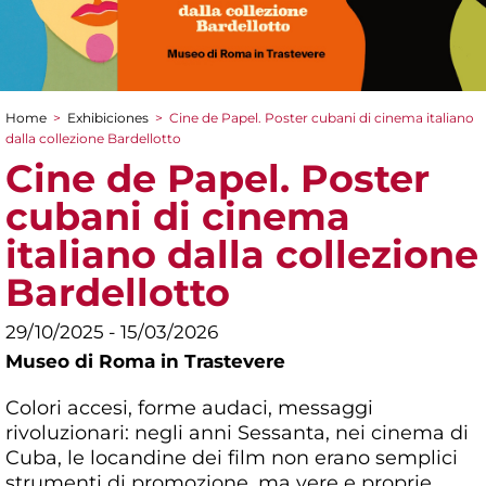
Home
>
Exhibiciones
>
Cine de Papel. Poster cubani di cinema italiano
You are here
dalla collezione Bardellotto
Cine de Papel. Poster
cubani di cinema
italiano dalla collezione
Bardellotto
29/10/2025 - 15/03/2026
Museo di Roma in Trastevere
Colori accesi, forme audaci, messaggi
rivoluzionari: negli anni Sessanta, nei cinema di
Cuba, le locandine dei film non erano semplici
strumenti di promozione, ma vere e proprie