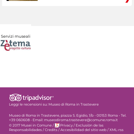
Servizi museali
Leggi le recensioni su:
Museo di Roma in Trastevere
Museo di Roma in Trastevere, piazza S. Egidio, 1/b - 00153 Roma - Tel.
+39 060608 - Email: museodiroma.trastevere@comune.roma.it
© 2017 Musei in Comune
/
Privacy
/
Exclusiòn de las
Responsabilidades
/
Credits
/
Accesibilidad del sitio web
/
XML-rss