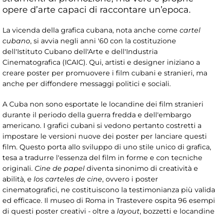
opere d’arte capaci di raccontare un’epoca.
La vicenda della grafica cubana, nota anche come
cartel
cubano
, si avvia negli anni '60 con la costituzione
dell'Istituto Cubano dell'Arte e dell'Industria
Cinematografica (ICAIC). Qui, artisti e designer iniziano a
creare poster per promuovere i film cubani e stranieri, ma
anche per diffondere messaggi politici e sociali.
A Cuba non sono esportate le locandine dei film stranieri
durante il periodo della guerra fredda e dell'embargo
americano. I grafici cubani si vedono pertanto costretti a
impostare le versioni nuove dei poster per lanciare questi
film. Questo porta allo sviluppo di uno stile unico di grafica,
tesa a tradurre l'essenza del film in forme e con tecniche
originali.
Cine de papel
diventa sinonimo di creatività e
abilità, e
los carteles de cine
, ovvero i poster
cinematografici, ne costituiscono la testimonianza più valida
ed efficace. Il museo di Roma in Trastevere ospita 96 esempi
di questi poster creativi - oltre a
layout
, bozzetti e locandine