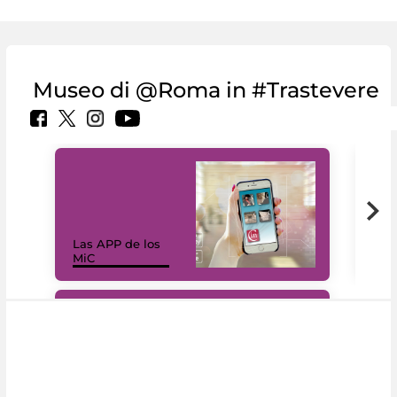
Museo di @Roma in #Trastevere
Las APP de los
I Mi
MiC
net