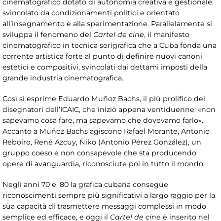
cinematografico dotato di autonomia creativa e gestionale,
svincolato da condizionamenti politici e orientato
all’insegnamento e alla sperimentazione. Parallelamente si
sviluppa il fenomeno del
Cartel de cine
, il manifesto
cinematografico in tecnica serigrafica che a Cuba fonda una
corrente artistica forte al punto di definire nuovi canoni
estetici e compositivi, svincolati dai dettami imposti della
grande industria cinematografica.
Così si esprime Eduardo Muñoz Bachs, il più prolifico dei
disegnatori dell’ICAIC, che iniziò appena ventiduenne: «non
sapevamo cosa fare, ma sapevamo che dovevamo farlo».
Accanto a Muñoz Bachs agiscono Rafael Morante, Antonio
Reboiro, René Azcuy, Ñiko (Antonio Pérez González), un
gruppo coeso e non consapevole che sta producendo
opere di avanguardia, riconosciute poi in tutto il mondo.
Negli anni 70 e '80 la grafica cubana consegue
riconoscimenti sempre più significativi a largo raggio per la
sua capacità di trasmettere messaggi complessi in modo
semplice ed efficace, e oggi il
Cartel de cine
è inserito nel