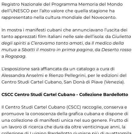
Registro Nazionale del Programma Memoria del Mondo
dell’UNESCO per l’alto valore che quella stagione ha
rappresentato nella cultura mondiale del Novecento.
In mostra i manifesti cubani che annunciavano l’uscita dei
tanto apprezzati film italiani nelle sale dell’isola: da
Giulietta
degli spiriti
a
C’eravamo tanto amati
, da
Il medico della
mutua
a
Sbatti il mostro in prima pagina
, da
Deserto rosso
a
Rogopag
.
L’esposizione sarà affiancata da un catalogo a cura di
Alessandra Anselmi e Rienzo Pellegrini, per le edizioni del
Centro Studi Cartel Cubano, San Donà di Piave (Venezia).
CSCC Centro Studi Cartel Cubano - Collezione Bardellotto
Il Centro Studi Cartel Cubano (CSCC) raccoglie, conserva e
promuove la conoscenza della grafica cubana e dispone di
una collezione di manifesti unica nel suo genere. Frutto di
un lavoro di ricerca che dura da oltre venticinque anni, la
collezione di Luigino Bardellotto riunisce più di quattromila