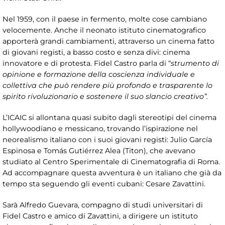
Nel 1959, con il paese in fermento, molte cose cambiano
velocemente. Anche il neonato istituto cinematografico
apporterà grandi cambiamenti, attraverso un cinema fatto
di giovani registi, a basso costo e senza divi: cinema
innovatore e di protesta. Fidel Castro parla di “
strumento di
opinione e formazione della coscienza individuale e
collettiva che può rendere più profondo e trasparente lo
spirito rivoluzionario e sostenere il suo slancio creativo”.
L’ICAIC si allontana quasi subito dagli stereotipi del cinema
hollywoodiano e messicano, trovando l’ispirazione nel
neorealismo italiano con i suoi giovani registi: Julio García
Espinosa e Tomás Gutiérrez Alea (Titon), che avevano
studiato al Centro Sperimentale di Cinematografia di Roma.
Ad accompagnare questa avventura è un italiano che già da
tempo sta seguendo gli eventi cubani: Cesare Zavattini.
Sarà Alfredo Guevara, compagno di studi universitari di
Fidel Castro e amico di Zavattini, a dirigere un istituto