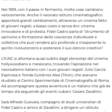
Nel 1959, con il paese in fermento, molte cose cambiano
velocemente. Anche il neonato istituto cinematografico
apporterà grandi cambiamenti, attraverso un cinema fatto
di giovani registi, a basso costo e senza divi: cinema
innovatore e di protesta. Fidel Castro parla di “
strumento di
opinione e formazione della coscienza individuale e
collettiva che può rendere più profondo e trasparente lo
spirito rivoluzionario e sostenere il suo slancio creativo”.
L’ICAIC si allontana quasi subito dagli stereotipi del cinema
hollywoodiano e messicano, trovando l’ispirazione nel
neorealismo italiano con i suoi giovani registi: Julio García
Espinosa e Tomás Gutiérrez Alea (Titon), che avevano
studiato al Centro Sperimentale di Cinematografia di Roma.
Ad accompagnare questa avventura è un italiano che già da
tempo sta seguendo gli eventi cubani: Cesare Zavattini.
Sarà Alfredo Guevara, compagno di studi universitari di
Fidel Castro e amico di Zavattini, a dirigere un istituto