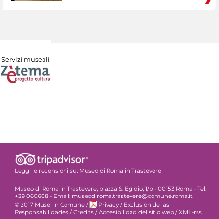
Servizi museali
Leggi le recensioni su:
Museo di Roma in Trastevere
Museo di Roma in Trastevere, piazza S. Egidio, 1/b - 00153 Roma - Tel.
+39 060608 - Email: museodiroma.trastevere@comune.roma.it
© 2017 Musei in Comune
/
Privacy
/
Exclusiòn de las
Responsabilidades
/
Credits
/
Accesibilidad del sitio web
/
XML-rss