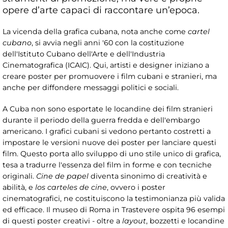
opere d’arte capaci di raccontare un’epoca.
La vicenda della grafica cubana, nota anche come
cartel
cubano
, si avvia negli anni '60 con la costituzione
dell'Istituto Cubano dell'Arte e dell'Industria
Cinematografica (ICAIC). Qui, artisti e designer iniziano a
creare poster per promuovere i film cubani e stranieri, ma
anche per diffondere messaggi politici e sociali.
A Cuba non sono esportate le locandine dei film stranieri
durante il periodo della guerra fredda e dell'embargo
americano. I grafici cubani si vedono pertanto costretti a
impostare le versioni nuove dei poster per lanciare questi
film. Questo porta allo sviluppo di uno stile unico di grafica,
tesa a tradurre l'essenza del film in forme e con tecniche
originali.
Cine de papel
diventa sinonimo di creatività e
abilità, e
los carteles de cine
, ovvero i poster
cinematografici, ne costituiscono la testimonianza più valida
ed efficace. Il museo di Roma in Trastevere ospita 96 esempi
di questi poster creativi - oltre a
layout
, bozzetti e locandine