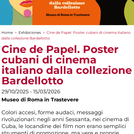
Home
>
Exhibiciones
>
Cine de Papel. Poster cubani di cinema italiano
You are here
dalla collezione Bardellotto
Cine de Papel. Poster
cubani di cinema
italiano dalla collezione
Bardellotto
29/10/2025 - 15/03/2026
Museo di Roma in Trastevere
Colori accesi, forme audaci, messaggi
rivoluzionari: negli anni Sessanta, nei cinema di
Cuba, le locandine dei film non erano semplici
strumenti di promozione, ma vere e proprie