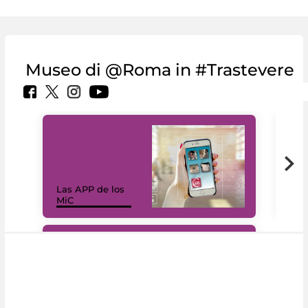
Museo di @Roma in #Trastevere
Las APP de los
I Mi
MiC
net