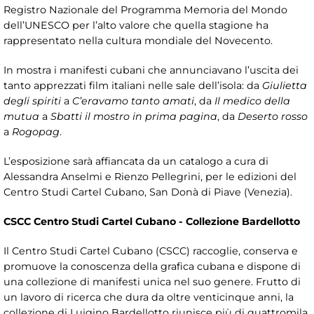
Registro Nazionale del Programma Memoria del Mondo
dell’UNESCO per l’alto valore che quella stagione ha
rappresentato nella cultura mondiale del Novecento.
In mostra i manifesti cubani che annunciavano l’uscita dei
tanto apprezzati film italiani nelle sale dell’isola: da
Giulietta
degli spiriti
a
C’eravamo tanto amati
, da
Il medico della
mutua
a
Sbatti il mostro in prima pagina
, da
Deserto rosso
a
Rogopag
.
L’esposizione sarà affiancata da un catalogo a cura di
Alessandra Anselmi e Rienzo Pellegrini, per le edizioni del
Centro Studi Cartel Cubano, San Donà di Piave (Venezia).
CSCC Centro Studi Cartel Cubano - Collezione Bardellotto
Il Centro Studi Cartel Cubano (CSCC) raccoglie, conserva e
promuove la conoscenza della grafica cubana e dispone di
una collezione di manifesti unica nel suo genere. Frutto di
un lavoro di ricerca che dura da oltre venticinque anni, la
collezione di Luigino Bardellotto riunisce più di quattromila