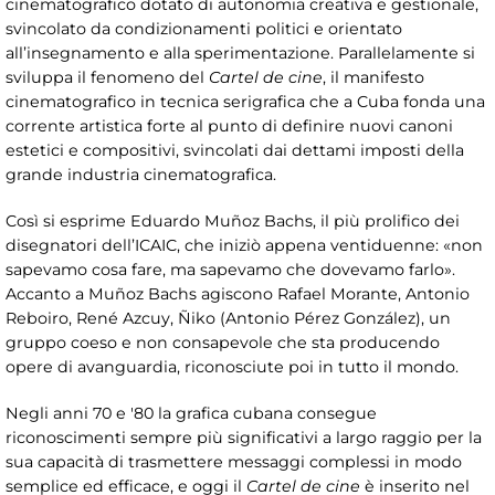
cinematografico dotato di autonomia creativa e gestionale,
svincolato da condizionamenti politici e orientato
all’insegnamento e alla sperimentazione. Parallelamente si
sviluppa il fenomeno del
Cartel de cine
, il manifesto
cinematografico in tecnica serigrafica che a Cuba fonda una
corrente artistica forte al punto di definire nuovi canoni
estetici e compositivi, svincolati dai dettami imposti della
grande industria cinematografica.
Così si esprime Eduardo Muñoz Bachs, il più prolifico dei
disegnatori dell’ICAIC, che iniziò appena ventiduenne: «non
sapevamo cosa fare, ma sapevamo che dovevamo farlo».
Accanto a Muñoz Bachs agiscono Rafael Morante, Antonio
Reboiro, René Azcuy, Ñiko (Antonio Pérez González), un
gruppo coeso e non consapevole che sta producendo
opere di avanguardia, riconosciute poi in tutto il mondo.
Negli anni 70 e '80 la grafica cubana consegue
riconoscimenti sempre più significativi a largo raggio per la
sua capacità di trasmettere messaggi complessi in modo
semplice ed efficace, e oggi il
Cartel de cine
è inserito nel