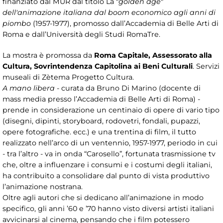
finanziato dal MUR dal titolo La "
golden age
"
dell'animazione italiana dal boom economico agli anni di
piombo
(1957-1977), promosso dall’Accademia di Belle Arti di
Roma e dall’Università degli Studi RomaTre.
La mostra è promossa da
Roma Capitale, Assessorato alla
Cultura, Sovrintendenza Capitolina ai Beni Culturali
. Servizi
museali di Zètema Progetto Cultura.
A mano libera
- curata da Bruno Di Marino (docente di
mass media presso l’Accademia di Belle Arti di Roma) -
prende in considerazione un centinaio di opere di vario tipo
(disegni, dipinti, storyboard, rodovetri, fondali, pupazzi,
opere fotografiche. ecc.) e una trentina di film, il tutto
realizzato nell’arco di un ventennio, 1957-1977, periodo in cui
- tra l’altro - va in onda “Carosello”, fortunata trasmissione tv
che, oltre a influenzare i consumi e i costumi degli italiani,
ha contribuito a consolidare dal punto di vista produttivo
l’animazione nostrana.
Oltre agli autori che si dedicano all’animazione in modo
specifico, gli anni ’60 e ’70 hanno visto diversi artisti italiani
avvicinarsi al cinema, pensando che i film potessero