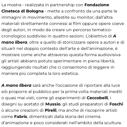
La mostra - realizzata in partnership con
Fondazione
Cineteca di Bologna
- mette a confronto da una parte le
immagini in movimento, allestite su monitor, dall’altra
materiali strettamente connessi ai film oppure opere coeve
degli autori, in modo da creare un percorso tematico-
cronologico suddiviso in quattro sezioni. L’obiettivo di
A
mano libera
, oltre a quello di storicizzare opere a autori e di
situarli nel doppio contesto dell’arte e dell’animazione, è
mostrare come anche attraverso questa forma audiovisiva
gli artisti abbiano potuto sperimentare in piena libertà,
raggiungendo risultati che ci consentono di leggere in
maniera più completa la loro estetica.
A mano libera
sarà anche l’occasione di riportare alla luce
e/o proporre al pubblico per la prima volta materiali inediti
o quasi mai visti, come gli esperimenti di
Ceccobelli
, i
disegni su acetato di
Mussio
, gli studi preparatori di
Foschi
o alcune creazioni di
Pirelli
, ma anche di riscoprire artisti
come
Fabris
, dimenticati dalla storia del cinema
d’animazione e poco considerati nell’ambito della scultura.