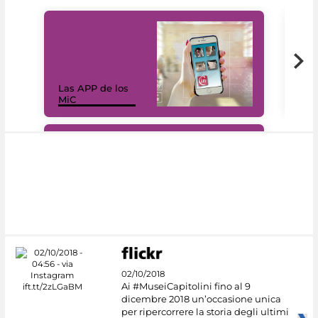
Las APP de los
I Mi
MiC
net
#DiscoverMiC
02/10/2018
Ai #MuseiCapitolini fino al 9
dicembre 2018 un’occasione unica
per ripercorrere la storia degli ultimi