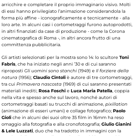
arricchire e completare il proprio immaginario visivo. Molti
di essi hanno privilegiato l’animazione considerandola la
forma più affine - iconograficamente e tecnicamente - alla
loro arte. In alcuni casi i cortometraggi furono autoprodotti,
in altri finanziati da case di produzione - come la Corona
cinematografica di Roma -, in altri ancora frutto di una
committenza pubblicitaria.
Gli artisti selezionati per la mostra sono 14: lo scultore
Toni
Fabris
, che ha iniziato negli anni ’30 e di cui saranno
riproposti
Gli uomini sono stanchi
(1949) e
Il forziere della
natura
(1956);
Claudio Cintoli
è autore di tre cortometraggi,
tra cui
Primavera nascosta
(1969) di cui saranno presentati
materiali inediti;
Rosa Foschi
e
Luca Maria Patella
, coppia
nella vita e spesso anche sul lavoro, nonché autori di
cortometraggi basati su trucchi di animazione,
pixillation
(animazione di esseri umani) e collage fotografico;
Paolo
Gioli
che in alcuni dei suoi oltre 35 film in 16mm ha reso
omaggio alla fotografia e alla cronofotografia;
Giulio Gianini
& Lele Luzzati
, duo che ha tradotto in immagini con la