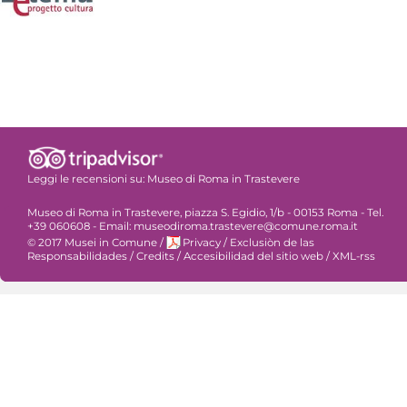
Leggi le recensioni su:
Museo di Roma in Trastevere
Museo di Roma in Trastevere, piazza S. Egidio, 1/b - 00153 Roma - Tel.
+39 060608 - Email: museodiroma.trastevere@comune.roma.it
© 2017 Musei in Comune
/
Privacy
/
Exclusiòn de las
Responsabilidades
/
Credits
/
Accesibilidad del sitio web
/
XML-rss