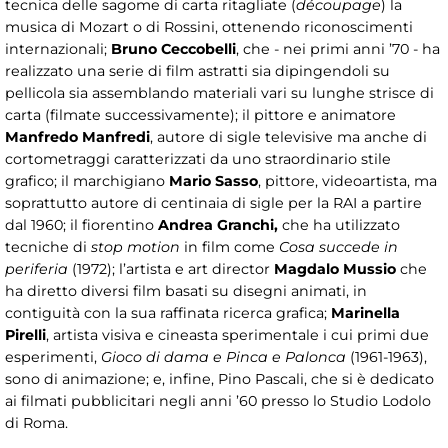
tecnica delle sagome di carta ritagliate (
découpage
) la
musica di Mozart o di Rossini, ottenendo riconoscimenti
internazionali;
Bruno Ceccobelli
, che - nei primi anni ’70 - ha
realizzato una serie di film astratti sia dipingendoli su
pellicola sia assemblando materiali vari su lunghe strisce di
carta (filmate successivamente); il pittore e animatore
Manfredo Manfredi
, autore di sigle televisive ma anche di
cortometraggi caratterizzati da uno straordinario stile
grafico; il marchigiano
Mario Sasso
, pittore, videoartista, ma
soprattutto autore di centinaia di sigle per la RAI a partire
dal 1960; il fiorentino
Andrea Granchi,
che ha utilizzato
tecniche di
stop motion
in film come
Cosa succede in
periferia
(1972); l’artista e art director
Magdalo Mussio
che
ha diretto diversi film basati su disegni animati, in
contiguità con la sua raffinata ricerca grafica;
Marinella
Pirelli
, artista visiva e cineasta sperimentale i cui primi due
esperimenti,
Gioco di dama e Pinca e Palonca
(1961-1963),
sono di animazione; e, infine, Pino Pascali, che si è dedicato
ai filmati pubblicitari negli anni ’60 presso lo Studio Lodolo
di Roma.