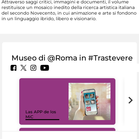
Attraverso saggi critici, immagini e documenti, il volume
restituisce un mosaico inedito della ricerca artistica italiana
del secondo Novecento, in cui animazione e arte si fondono
in un linguaggio ibrido, libero e visionario.
Museo di @Roma in #Trastevere
Las APP de los
I Mi
MiC
net