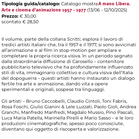
Tipologia guida/catalogo:
Catalogo mostra
A mano Libera.
(13/06 - 12/10/2025)
Arte e cinema d'animazione 1957 - 1977
Prezzo:
€ 30,00
scontato € 28,50
Il volume, parte della collana
Scritti
, esplora il lavoro di
tredici artisti italiani che, tra il 1957 e il 1977, si sono avvicinati
all’animazione e al film in stop-motion per ampliare e
completare la propria ricerca visiva. In un periodo segnato
dalla straordinaria diffusione di Carosello – contenitore
pubblicitario televisivo che ha profondamente influenzato
stili di vita, immaginario collettivo e cultura visiva dell’Italia
del dopoguerra – questi artisti hanno instaurato un dialogo
fertile tra arte e animazione, dando vita a opere
sperimentali e originali, sospese tra linguaggi.
Gli artisti – Bruno Ceccobelli, Claudio Cintoli, Toni Fabris,
Rosa Foschi, Giulio Gianini & Lele Luzzati, Paolo Gioli, Andrea
Granchi, Manfredo Manfredi, Magdalo Mussio, Pino Pascali,
Luca Maria Patella, Marinella Pirelli e Mario Sasso – e le loro
produzioni cinematografiche, spesso poco conosciute,
diventano qui oggetto di riscoperta e valorizzazione.