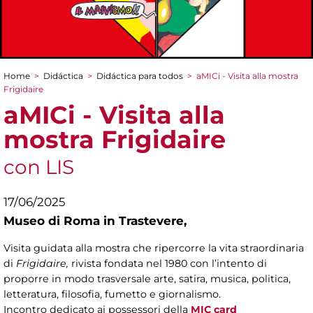
Home
>
Didáctica
>
Didáctica para todos
>
aMICi - Visita alla mostra
You are here
Frigidaire
aMICi - Visita alla
mostra Frigidaire
con LIS
17/06/2025
Museo di Roma in Trastevere,
Visita guidata alla mostra che ripercorre la vita straordinaria
di
Frigidaire,
rivista fondata nel 1980 con l’intento di
proporre in modo trasversale arte, satira, musica, politica,
letteratura, filosofia, fumetto e giornalismo.
Incontro dedicato ai possessori della
MIC card