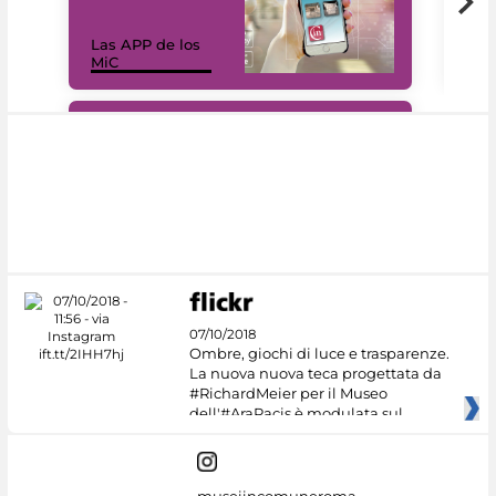
Las APP de los
I Mi
MiC
net
#DiscoverMiC
07/10/2018
Ombre, giochi di luce e trasparenze.
La nuova nuova teca progettata da
#RichardMeier per il Museo
dell'#AraPacis è modulata sul