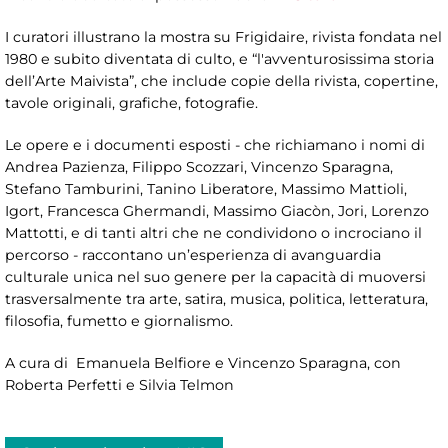
I curatori illustrano la mostra su Frigidaire, rivista fondata nel
1980 e subito diventata di culto, e “l'avventurosissima storia
dell’Arte Maivista”, che include copie della rivista, copertine,
tavole originali, grafiche, fotografie.
Le opere e i documenti esposti - che richiamano i nomi di
Andrea Pazienza, Filippo Scozzari, Vincenzo Sparagna,
Stefano Tamburini, Tanino Liberatore, Massimo Mattioli,
Igort, Francesca Ghermandi, Massimo Giacòn, Jori, Lorenzo
Mattotti, e di tanti altri che ne condividono o incrociano il
percorso - raccontano un’esperienza di avanguardia
culturale unica nel suo genere per la capacità di muoversi
trasversalmente tra arte, satira, musica, politica, letteratura,
filosofia, fumetto e giornalismo.
A cura di Emanuela Belfiore e Vincenzo Sparagna, con
Roberta Perfetti e Silvia Telmon