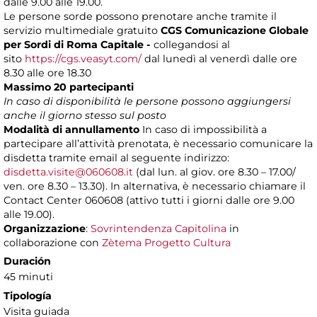
dalle 9.00 alle 19.00.
Le persone sorde possono prenotare anche tramite il
servizio multimediale gratuito
CGS Comunicazione Globale
per Sordi di Roma Capitale -
collegandosi al
sito
https://cgs.veasyt.com/
dal lunedì al venerdì dalle ore
8.30 alle ore 18.30
Massimo 20 partecipanti
In caso di disponibilità le persone possono aggiungersi
anche il giorno stesso sul posto
Modalità di annullamento
In caso di impossibilità a
partecipare all’attività prenotata, è necessario comunicare la
disdetta tramite email al seguente indirizzo:
disdetta.visite@060608.it
(dal lun. al giov. ore 8.30 – 17.00/
ven. ore 8.30 – 13.30). In alternativa, è necessario chiamare il
Contact Center 060608 (attivo tutti i giorni dalle ore 9.00
alle 19.00).
Organizzazione
:
Sovrintendenza Capitolina
in
collaborazione con
Zètema Progetto Cultura
Duración
45 minuti
Tipología
Visita guiada