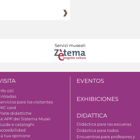
Servizi museali
VISITA
EVENTOS
nfo útil
Entradas
EXHIBICIONES
ervicios para los visitantes
MIC card
isite didattiche
DIDATTICA
Le APP del Sistema Musei
Didáctica para las escuelas
Guide e cataloghi
Accesibilidad
Didáctica para todos
La tua opinione
Encuentros para profesores y