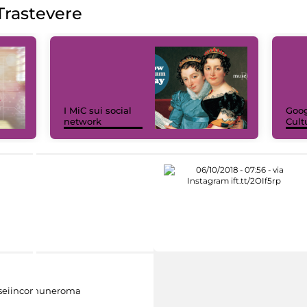
rastevere
I MiC sui social
Goog
network
Cult
eiincomuneroma