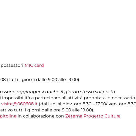
i possessori
MIC card
08 (tutti i giorni dalle 9.00 alle 19.00)
 possono aggiungersi anche il giorno stesso sul posto
i impossibilità a partecipare all’attività prenotata, è necessar
.visite@060608.it
(dal lun. al giov. ore 8.30 – 17.00/ ven. ore 8.3
ivo tutti i giorni dalle ore 9.00 alle 19.00).
pitolina
in collaborazione con
Zètema Progetto Cultura