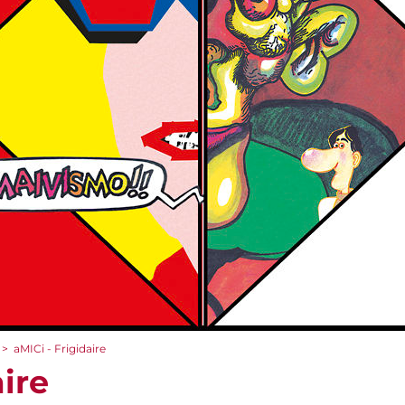
>
aMICi - Frigidaire
aire