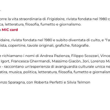
,
rre la vita straordinaria di
Frigidaire,
rivista fondata nel 1980 
ica, letteratura, filosofia, fumetto e giornalismo.
a
MIC card
gidaire, rivista fondata nel 1980 e subito diventata di culto, e “l
sta, copertine, tavole originali, grafiche, fotografie.
e richiamano i nomi di Andrea Pazienza, Filippo Scozzari, Vin
 Igort, Francesca Ghermandi, Massimo Giacòn, Jori, Lorenzo Matt
o - raccontano un’esperienza di avanguardia culturale unica ne
ira, musica, politica, letteratura, filosofia, fumetto e giornalis
nzo Sparagna, con Roberta Perfetti e Silvia Telmon