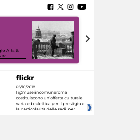
le Arts &
ure
I like MiC
06/10/2018
I @museiincomuneroma
costituiscono un’offerta culturale
varia ed eclettica per il prestigio e
la particolarità delle sedi, per