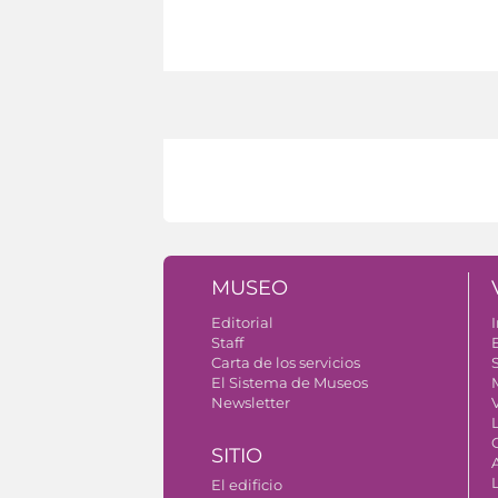
MUSEO
Editorial
I
Staff
Carta de los servicios
S
El Sistema de Museos
Newsletter
V
SITIO
El edificio