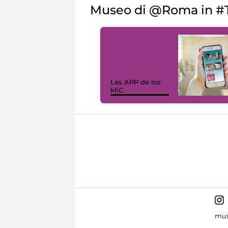
Museo di @Roma in #T
Las APP de los
MiC
mus