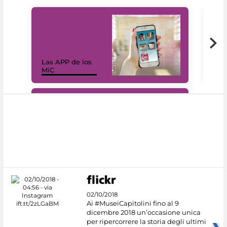
Las APP de los
I Mi
MiC
net
#DiscoverMiC
02/10/2018
Ai #MuseiCapitolini fino al 9
dicembre 2018 un’occasione unica
per ripercorrere la storia degli ultimi