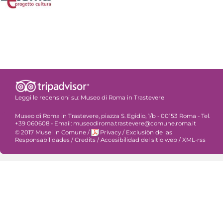
Leggi le recensioni su:
Museo di Roma in Trastevere
Museo di Roma in Trastevere, piazza S. Egidio, 1/b - 00153 Roma - Tel.
+39 060608 - Email: museodiroma.trastevere@comune.roma.it
© 2017 Musei in Comune
/
Privacy
/
Exclusiòn de las
Responsabilidades
/
Credits
/
Accesibilidad del sitio web
/
XML-rss