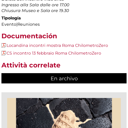
Ingresso alla Sala dalle ore 17.00
Chiusura Museo e Sala ore 19.30
Tipología
Evento|Reuniones
Documentación
Locandina incontri mostra Roma ChilometroZero
CS incontro 13 febbraio Roma ChilometroZero
Attività correlate
En archivo