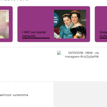
I MiC sui social
Goog
network
Cult
eiincomuneroma