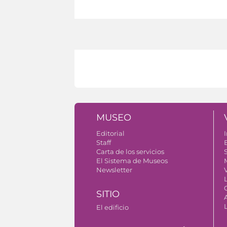
MUSEO
Editorial
I
Staff
Carta de los servicios
S
El Sistema de Museos
Newsletter
V
SITIO
El edificio