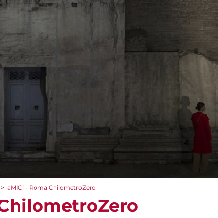
>
aMICi - Roma ChilometroZero
 ChilometroZero