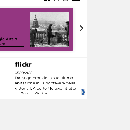
le Arts &
ure
I like MiC
05/10/2018
Dal soggiorno della sua ultima
abitazione in Lungotevere della
Vittoria 1, Alberto Moravia ritratto
da Renato Guttuso