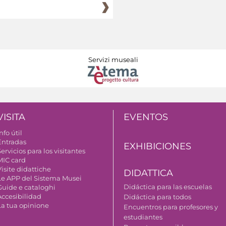
Servizi museali
VISITA
EVENTOS
nfo útil
Entradas
EXHIBICIONES
ervicios para los visitantes
MIC card
isite didattiche
DIDATTICA
Le APP del Sistema Musei
Didáctica para las escuelas
Guide e cataloghi
Accesibilidad
Didáctica para todos
La tua opinione
Encuentros para profesores y
estudiantes