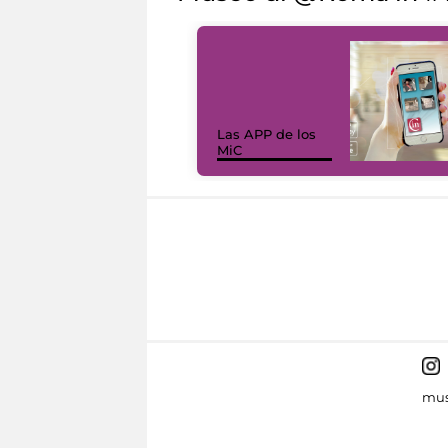
Las APP de los
MiC
mus