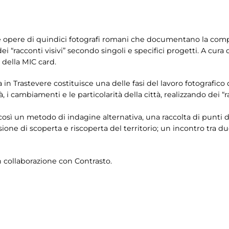
le opere di quindici fotografi romani che documentano la comp
 dei “racconti visivi” secondo singoli e specifici progetti. A cur
 della MIC card.
n Trastevere costituisce una delle fasi del lavoro fotografico di
 cambiamenti e le particolarità della città, realizzando dei “ra
sì un metodo di indagine alternativa, una raccolta di punti di 
one di scoperta e riscoperta del territorio; un incontro tra due
n collaborazione con Contrasto.