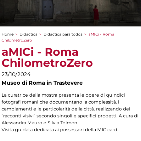
Home
>
Didáctica
>
Didáctica para todos
>
aMICi - Roma
You are here
ChilometroZero
aMICi - Roma
ChilometroZero
23/10/2024
Museo di Roma in Trastevere
La curatrice della mostra presenta le opere di quindici
fotografi romani che documentano la complessità, i
cambiamenti e le particolarità della città, realizzando dei
“racconti visivi” secondo singoli e specifici progetti. A cura di
Alessandra Mauro e Silvia Telmon.
Visita guidata dedicata ai possessori della MIC card.