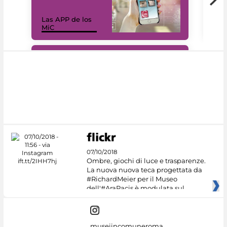
Las APP de los
I Mi
MiC
net
#DiscoverMiC
07/10/2018
Ombre, giochi di luce e trasparenze.
La nuova nuova teca progettata da
#RichardMeier per il Museo
dell'#AraPacis è modulata sul
museiincomuneroma