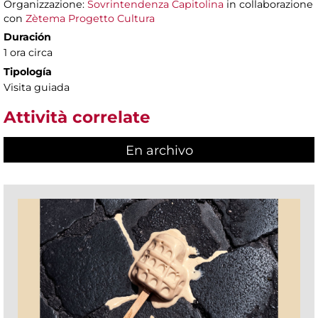
Organizzazione:
Sovrintendenza Capitolina
in collaborazione
con
Zètema Progetto Cultura
Duración
1 ora circa
Tipología
Visita guiada
Attività correlate
En archivo