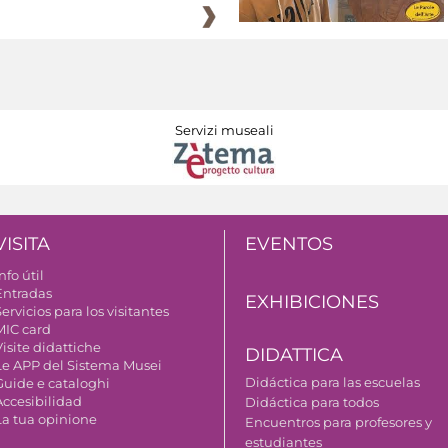
Servizi museali
VISITA
EVENTOS
nfo útil
Entradas
EXHIBICIONES
ervicios para los visitantes
MIC card
isite didattiche
DIDATTICA
Le APP del Sistema Musei
Didáctica para las escuelas
Guide e cataloghi
Accesibilidad
Didáctica para todos
La tua opinione
Encuentros para profesores y
estudiantes