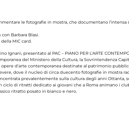
ommentare le fotografie in mostra, che documentano l’intensa
n con Barbara Blasi.
 della MIC card.
 Dino Ignani, presentato al PAC – PIANO PER L’ARTE CONTEMP
mporanea del Ministero della Cultura, la Sovrintendenza Capit
i opere d’arte contemporanea destinate al patrimonio pubblico i
vere, dove il nucleo di circa duecento fotografie
in mostra ra
 concentrata prevalentemente sulla cultura degli anni Ottanta, 
 ciclo di ritratti dedicato ai giovani che a Roma animano i clu
ico ritratto posato in bianco e nero.