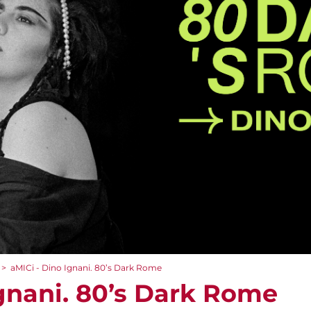
>
aMICi - Dino Ignani. 80’s Dark Rome
Ignani. 80’s Dark Rome