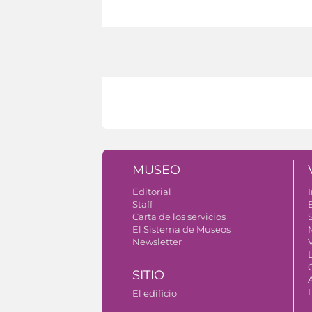
MUSEO
Editorial
I
Staff
Carta de los servicios
S
El Sistema de Museos
Newsletter
V
SITIO
El edificio