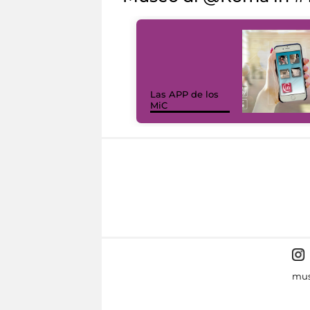
Las APP de los
MiC
mus