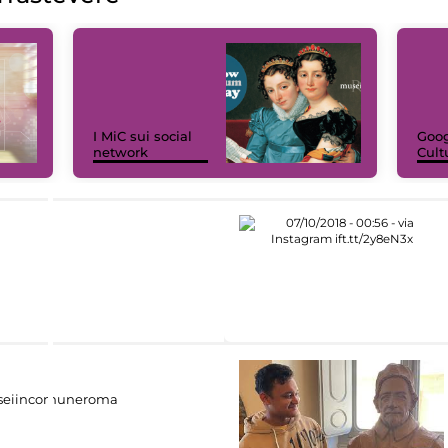
I MiC sui social
Goog
network
Cult
eiincomuneroma