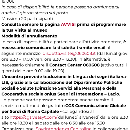
19.00).
In caso di disponibilità le persone possono aggiungersi
anche il giorno stesso sul posto
Massimo 20 partecipanti
Consulta sempre la pagina
AVVISI
prima di programmare
la tua visita al museo
Modalità di annullamento
In caso di impossibilità a partecipare all’attività prenotata,
è
necessario comunicare la disdetta tramite email
al
seguente indirizzo:
disdetta.visite@060608.it
(dal lun.al giov.
ore 8.30 – 17.00/ ven. ore 8.30 – 13.30). In alternativa, è
necessario chiamare il
Contact Center 060608
(attivo tutti i
giorni dalle ore 9.00 alle 19.00)
L'incontro prevede traduzione in Lingua dei segni italiana-
LIS, grazie alla collaborazione del Dipartimento Politiche
Sociali e Salute (Direzione Servizi alla Persona) e della
Cooperativa sociale onlus Segni di Integrazione – Lazio.
Le persone sorde possono prenotare anche tramite il
servizio multimediale gratuito
CGS Comunicazione Globale
per Sordi di Roma Capitale -
collegandosi al
sito
https://cgs.veasyt.com/
dal lunedì al venerdì dalle ore 8.30
alle ore 18.30 e il sabato dalle ore 8.30 alle ore 13.30
Organizzazione:
Sovrintendenza Capitolina
in collaborazione