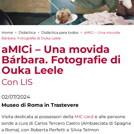
Home
>
Didáctica
>
Didáctica para todos
>
aMICi – Una movida
You are here
Bárbara. Fotografie di Ouka Leele
aMICi – Una movida
Bárbara. Fotografie di
Ouka Leele
Con LIS
02/07/2024
Museo di Roma in Trastevere
Visita dedicata ai possessori della
MIC card
e alle persone
sorde a cura di Carlos Tercero Castro (Ambasciata di Spagna
a Roma), con Roberta Perfetti e Silvia Telmon