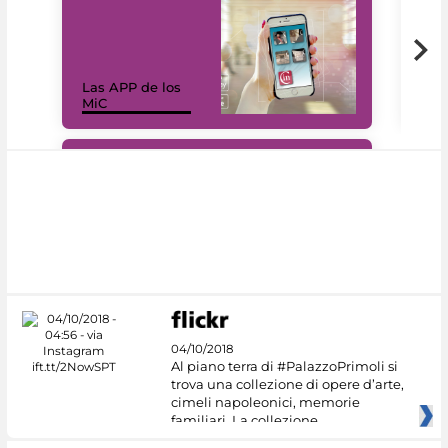
Las APP de los
I Mi
MiC
net
#DiscoverMiC
04/10/2018
Al piano terra di #PalazzoPrimoli si
trova una collezione di opere d’arte,
cimeli napoleonici, memorie
familiari. La collezione