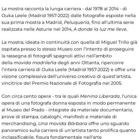
La mostra racconta la lunga carriera - dal 1978 al 2014 - di
Ouka Leele (Madrid 1957-2022) dalle fotografie esposte nella
sua prima mostra a Madrid,
Peluquería
, fino all'ultima serie
realizzata nelle Asturie nel 2014,
A donde la luz me lleve
.
La mostra, ideata in continuità con quella di Miguel Trillo già
ospitata presso lo stesso Museo con l’intento di proseguire
la rassegna di fotografi spagnoli attivi nell’ambito
della
movida madrileña
degli anni Ottanta, ripercorre
l’intera carriera di Ouka Leele (Madrid 1957-2022) e offre una
visione complessiva dell'universo creativo di quest’artista,
vincitrice del Premio Nazionale di Fotografia nel 2005.
Con circa cento opere - tra le quali
Menina Liberada
, l'unica
opera di una fotografa donna esposta in modo permanente
al Museo del Prado - integrate da materiale documentario,
prove di stampa, cataloghi, manifesti e materiale di
merchandising,
Una movida Bárbara
offre uno sguardo
panoramico sulla carriera di un'artista tanto prolifica quanto
inclassificabile, figura fondamentale nell'arte