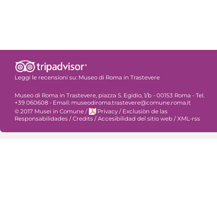
Leggi le recensioni su:
Museo di Roma in Trastevere
Museo di Roma in Trastevere, piazza S. Egidio, 1/b - 00153 Roma - Tel.
+39 060608 - Email: museodiroma.trastevere@comune.roma.it
© 2017 Musei in Comune
/
Privacy
/
Exclusiòn de las
Responsabilidades
/
Credits
/
Accesibilidad del sitio web
/
XML-rss