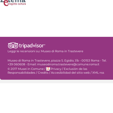
Leggi le recensioni su:
Museo di Roma in Trastevere
Museo di Roma in Trastevere, piazza S. Egidio, 1/b - 00153 Roma - Tel.
+39 060608 - Email: museodiroma.trastevere@comune.roma.it
© 2017 Musei in Comune
/
Privacy
/
Exclusiòn de las
Responsabilidades
/
Credits
/
Accesibilidad del sitio web
/
XML-rss