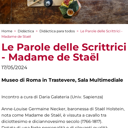
Home
>
Didáctica
>
Didáctica para todos
>
Le Parole delle Scrittrici -
You are here
Madame de Staël
Le Parole delle Scrittrici
- Madame de Staël
17/05/2024
Museo di Roma in Trastevere,
Sala Multimediale
Incontro a cura di Daria Galateria (Univ. Sapienza)
Anne-Louise Germaine Necker, baronessa di Staël Holstein,
nota come Madame de Staël, è vissuta a cavallo tra
diciottesimo e diciannovesimo secolo (1766-1817).
Dotata di una forte personalità e di rilevanti qualità