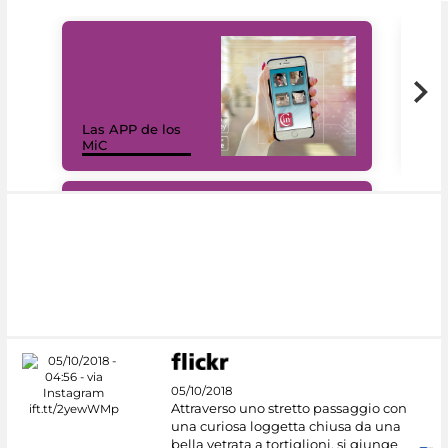
Las APP de los
I Mi
MiC
net
#DiscoverMiC
05/10/2018
Attraverso uno stretto passaggio con
una curiosa loggetta chiusa da una
bella vetrata a tortiglioni, si giunge