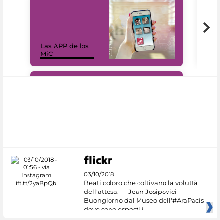
Las APP de los
I Mi
MiC
net
#DiscoverMiC
03/10/2018
Beati coloro che coltivano la voluttà
dell'attesa. — Jean Josipovici
Buongiorno dal Museo dell'#AraPacis
dove sono esposti i