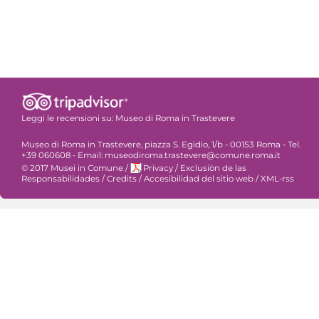
Leggi le recensioni su:
Museo di Roma in Trastevere
Museo di Roma in Trastevere, piazza S. Egidio, 1/b - 00153 Roma - Tel.
+39 060608 - Email: museodiroma.trastevere@comune.roma.it
© 2017 Musei in Comune
/
Privacy
/
Exclusiòn de las
Responsabilidades
/
Credits
/
Accesibilidad del sitio web
/
XML-rss