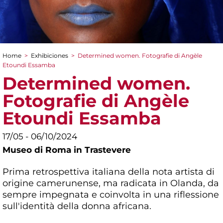
Home
>
Exhibiciones
>
Determined women. Fotografie di Angèle
You are here
Etoundi Essamba
Determined women.
Fotografie di Angèle
Etoundi Essamba
17/05 - 06/10/2024
Museo di Roma in Trastevere
Prima retrospettiva italiana della nota artista di
origine camerunense, ma radicata in Olanda, da
sempre impegnata e coinvolta in una riflessione
sull'identità della donna africana.