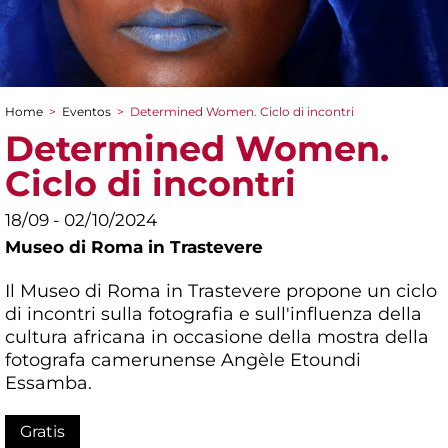
Home
>
Eventos
>
Determined Women. Ciclo di incontri
You are here
Determined Women.
Ciclo di incontri
18/09 - 02/10/2024
Museo di Roma in Trastevere
Il Museo di Roma in Trastevere propone un ciclo
di incontri sulla fotografia e sull'influenza della
cultura africana in occasione della mostra della
fotografa camerunense Angèle Etoundi
Essamba.
Gratis