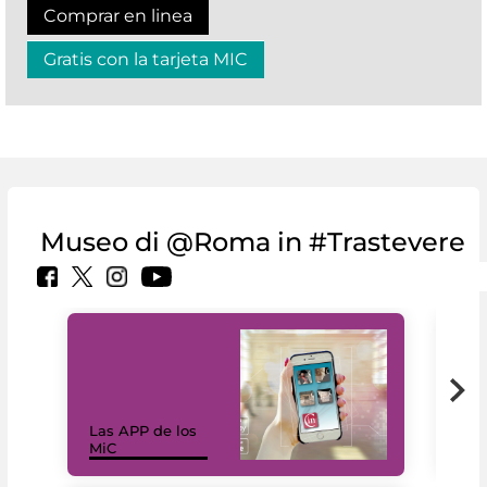
Comprar en linea
Gratis con la tarjeta MIC
Museo di @Roma in #Trastevere
Las APP de los
I Mi
MiC
net