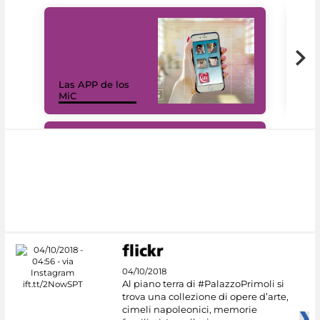
Las APP de los
I Mi
MiC
net
#DiscoverMiC
04/10/2018
Al piano terra di #PalazzoPrimoli si
trova una collezione di opere d’arte,
cimeli napoleonici, memorie