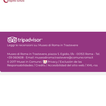
Leggi le recensioni su:
Museo di Roma in Trastevere
Museo di Roma in Trastevere, piazza S. Egidio, 1/b - 00153 Roma - Tel.
+39 060608 - Email: museodiroma.trastevere@comune.roma.it
© 2017 Musei in Comune
/
Privacy
/
Exclusiòn de las
Responsabilidades
/
Credits
/
Accesibilidad del sitio web
/
XML-rss