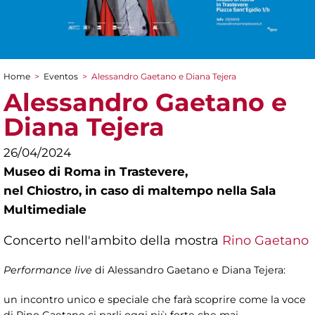
Home
>
Eventos
>
Alessandro Gaetano e Diana Tejera
You are here
Alessandro Gaetano e
Diana Tejera
26/04/2024
Museo di Roma in Trastevere,
nel Chiostro, in caso di maltempo nella Sala
Multimediale
Concerto nell'ambito della mostra
Rino Gaetano
Performance live
di Alessandro Gaetano e Diana Tejera:
un incontro unico e speciale che farà scoprire come la voce
di Rino Gaetano ci parli oggi più forte che mai.