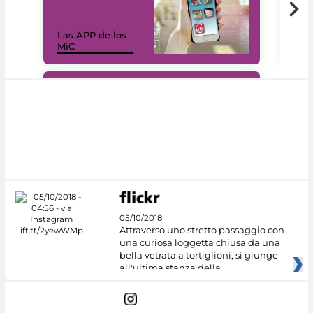
Las APP de los
I Mi
MiC
net
#DiscoverMiC
05/10/2018
Attraverso uno stretto passaggio con
una curiosa loggetta chiusa da una
bella vetrata a tortiglioni, si giunge
all'ultima stanza della