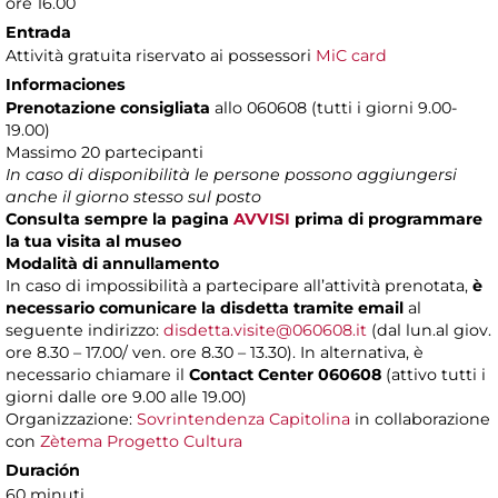
ore 16.00
Entrada
Attività gratuita riservato ai possessori
MiC card
Informaciones
Prenotazione consigliata
allo 060608 (tutti i giorni 9.00-
19.00)
Massimo 20 partecipanti
In caso di disponibilità le persone possono aggiungersi
anche il giorno stesso sul posto
Consulta sempre la pagina
AVVISI
prima di programmare
la tua visita al museo
Modalità di annullamento
In caso di impossibilità a partecipare all’attività prenotata,
è
necessario comunicare la disdetta tramite email
al
seguente indirizzo:
disdetta.visite@060608.it
(dal lun.al giov.
ore 8.30 – 17.00/ ven. ore 8.30 – 13.30). In alternativa, è
necessario chiamare il
Contact Center 060608
(attivo tutti i
giorni dalle ore 9.00 alle 19.00)
Organizzazione:
Sovrintendenza Capitolina
in collaborazione
con
Zètema Progetto Cultura
Duración
60 minuti