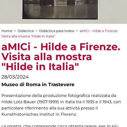
Home
>
Didáctica
>
Didáctica para todos
>
aMICi - Hilde a Firenze.
You are here
Visita alla mostra "Hilde in Italia"
aMICi - Hilde a Firenze.
Visita alla mostra
"Hilde in Italia"
28/03/2024
Museo di Roma in Trastevere
Presentazione della produzione fotografica realizzata da
Hilde Lotz-Bauer (1907-1999) in Italia tra il 1935 e il 1943, con
particolare riferimento alla sua attività presso il
Kunsthistorisches Institut in Florenz.
La mostra, che comprende circa ottanta opere, per lo più