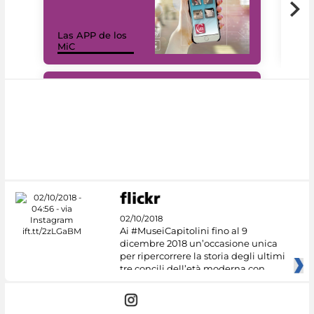
Las APP de los
I Mi
MiC
net
#DiscoverMiC
02/10/2018
Ai #MuseiCapitolini fino al 9
dicembre 2018 un’occasione unica
per ripercorrere la storia degli ultimi
tre concili dell’età moderna con