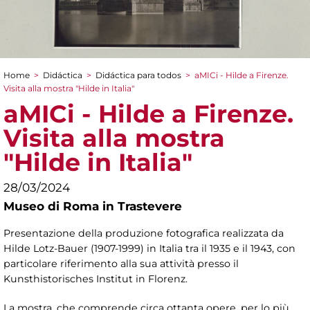
Home
>
Didáctica
>
Didáctica para todos
>
aMICi - Hilde a Firenze.
You are here
Visita alla mostra "Hilde in Italia"
aMICi - Hilde a Firenze.
Visita alla mostra
"Hilde in Italia"
28/03/2024
Museo di Roma in Trastevere
Presentazione della produzione fotografica realizzata da
Hilde Lotz-Bauer (1907-1999) in Italia tra il 1935 e il 1943, con
particolare riferimento alla sua attività presso il
Kunsthistorisches Institut in Florenz.
La mostra, che comprende circa ottanta opere, per lo più