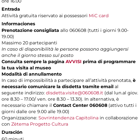
ore 16.00
Entrada
Attività gratuita riservato ai possessori
MiC card
Informaciones
Prenotazione consigliata
allo 060608 (tutti i giorni 9.00-
19.00)
Massimo 20 partecipanti
In caso di disponibilità le persone possono aggiungersi
anche il giorno stesso sul posto
Consulta sempre la pagina
AVVISI
prima di programmare
la tua visita al museo
Modalità di annullamento
In caso di impossibilità a partecipare all’attività prenotata,
è
necessario comunicare la disdetta tramite email
al
seguente indirizzo:
disdetta.visite@060608.it
(dal lun.al giov.
ore 8.30 – 17.00/ ven. ore 8.30 – 13.30). In alternativa, è
necessario chiamare il
Contact Center 060608
(attivo tutti i
giorni dalle ore 9.00 alle 19.00)
Organizzazione:
Sovrintendenza Capitolina
in collaborazione
con
Zètema Progetto Cultura
Duración
60 minuti